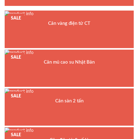
Bảo hành: 3 năm
SALE
Cân vàng điện tử CT
Model : Cân điện tử CT Series
Hãng sản xuất : Shinko Denshi
Xuất xứ : Nhật Bản
SALE
Bảo hành: 5 năm
Cân mủ cao su Nhật Bản
Model : Cân mủ cao su HL-100
Hãng sản xuất : AND Japan
Bảo hành: 5 năm
SALE
Cân sàn 2 tấn
Model : Cân sàn điện tử VC-203
Hãng sản xuất : VMC
Bảo hành: 2 năm
SALE