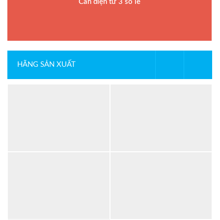
Cân điện tử 3 số lẻ
HÃNG SẢN XUẤT