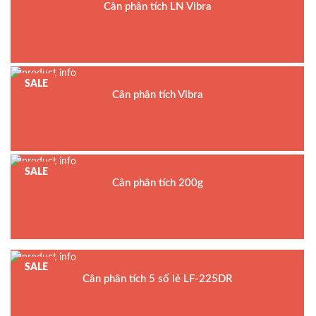
Cân phân tích LN Vibra
Model : Cân điện tử LN Series
Hãng sản xuất : Shinko Denshi
Xuất xứ : Nhật Bản
SALE
Bảo hành: 5 năm
Cân phân tích Vibra
SALE
Cân phân tích 200g
Model : Cân điện tử AJ Series
Hãng sản xuất : Shinko Denshi
Xuất xứ : Nhật Bản
Bảo hành: 5 năm
SALE
Cân phân tích 5 số lẻ LF-225DR
Model : Cân phân tích LF-225DR