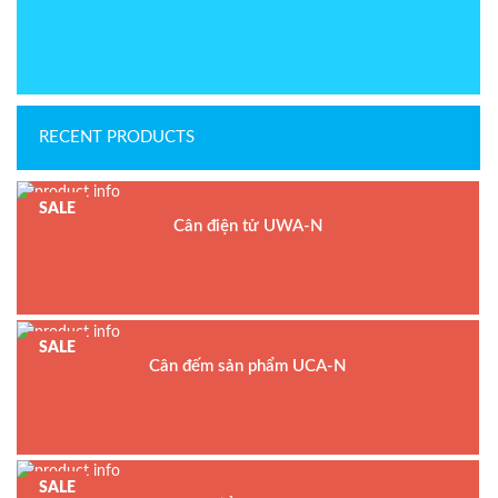
RECENT PRODUCTS
SALE
Cân điện tử UWA-N
Model : Cân điện tử UWA-N
Hãng sản xuất : UTE
Bảo hành: 1.5 năm
SALE
Cân đếm sản phẩm UCA-N
Model : Cân đếm UCA-N
Hãng sản xuất : UTE - Taiwan
Bảo hành: 1.5 năm
SALE