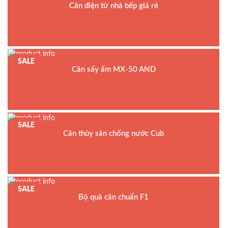
Cân điện tử nhà bếp giá rẻ
Model : Cân giá rẽ K-EB
Hãng sản xuất : HZ
Bảo hành: 1 năm
SALE
Cân sấy ẩm MX-50 AND
Model : Cân sấy ẩm MX-50 AND
Hãng sản xuất : AND
Xuất xứ : Nhật Bản
SALE
Bảo hành: 1 năm
Cân thủy sản chống nước Cub
Model : Cân điện tử CUB
Hãng sản xuất : Mettler Toledo
Bảo hành: 1 năm
SALE
Bộ quả cân chuẩn F1
Model : Quả cân chuẩn F1
Hãng sản xuất : VMC