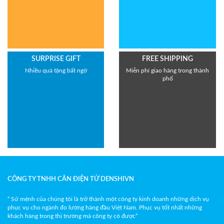
SURPRISE GIFT
FREE SHIPPING
Nhiều quà tặng bất ngờ
Miễn phí giao hàng trong thành
phố
CÔNG TY TNHH CÂN ĐIỆN TỬ DENSHIVN
“ Sứ mệnh của chúng tôi là trở thành một công ty kinh doanh những dịch vụ
phục vụ cho ngành đo lường hàng đầu Việt Nam. Phục vụ tốt nhất những
khách hàng trong thị trường mà công ty có được”