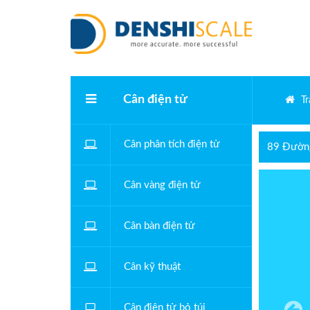
Cân điện tử
T
Cân phân tích điện tử
89 Đường
Cân vàng điện tử
Cân bàn điện tử
Cân kỹ thuật
Cân điện tử bỏ túi