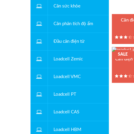
Cân sức khỏe
Cân đ
Cân phân tích độ ẩm
Model : Câ
Hãng sản xu
Đầu cân điện tử
Bảo hành: 
SALE
Loadcell Zemic
Cân điện
Loadcell VMC
Loadcell PT
Loadcell CAS
Loadcell HBM