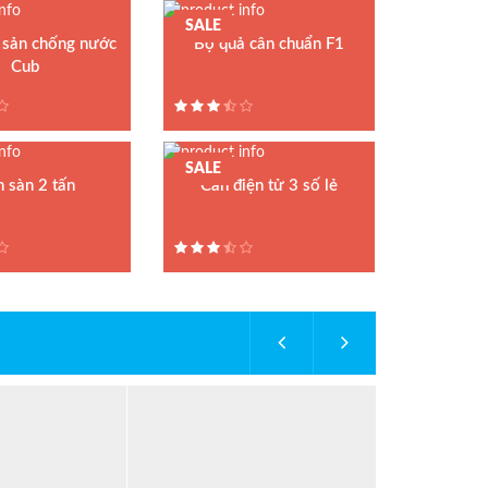
SALE
 sản chống nước
Bộ quả cân chuẩn F1
Cub
Model : Quả cân chuẩn F1
n điện tử CUB
Hãng sản xuất : VMC
ất : Mettler Toledo
Bảo hành: 3 năm
 1 năm
SALE
 sàn 2 tấn
Cân điện tử 3 số lẻ
n sàn điện tử VC-
uất : VMC
 2 năm