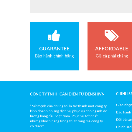
GUARANTEE
AFFORDABLE
Bảo hành chính hãng
Giá cả phải chăng
CHÍNH S
CÔNG TY TNHH CÂN ĐIỆN TỬ DENSHIVN
Giao nhận
“ Sứ mệnh của chúng tôi là trở thành một công ty
kinh doanh những dịch vụ phục vụ cho ngành đo
Bảo hành
lường hàng đầu Việt Nam. Phục vụ tốt nhất
Đổi trả s
những khách hàng trong thị trường mà công ty
có được”
Chính sác