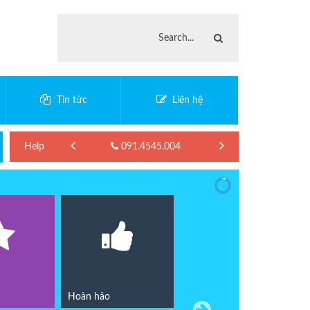
Tin tức
Liên hệ
Help
091.4545.004
Hoàn hảo