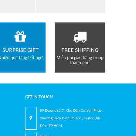
SURPRISE GIFT
FREE SHIPPING
Nhiều quà tặng bất ngờ
Miễn phí giao hàng trong
thành phố
GET IN TOUCH
89 Đường số 7, Khu Dân Cư Vạn Phúc,
Phường Hiệp Bình Phước , Quận Thủ
Đức, TP.HCM.