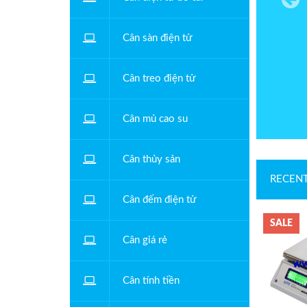
Cân sàn điện tử
Cân treo điện tử
Cân mủ cao su
Cân thủy sản
RECEN
Cân đếm điện tử
SALE
Cân giá rẻ
Cân tính tiền