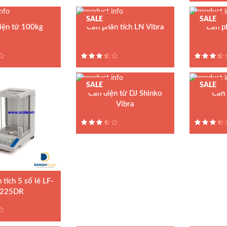
Bảo hành:
SALE
SALE
iện tử 100kg
Cân phân tích LN Vibra
Cân ph
n bàn điện tử BSWS
Model : Cân điện tử LN Series
uất : UTE
Hãng sản xuất : Shinko
Denshi
1.5 năm
Xuất xứ : Nhật Bản
SALE
SALE
Bảo hành: 5 năm
Cân điện tử DJ Shinko
Cân 
Vibra
Model : Cân
A1000
Model : Cân điện tử DJ Shinko
Hãng sản x
Hãng sản xuất : Shinko
Denshi
Bảo hành: 
Xuất xứ : Nhật Bản
Bảo hành: 2 năm
 tích 5 số lẻ LF-
225DR
 phân tích LF-