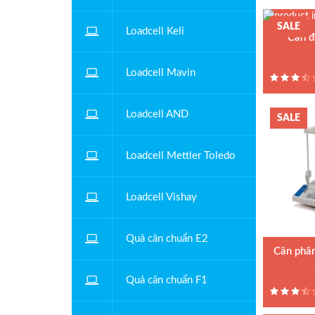
SALE
Loadcell Keli
Cân đ
Model : Câ
Loadcell Mavin
Hãng sản x
Bảo hành: 
Loadcell AND
SALE
Loadcell Mettler Toledo
Loadcell Vishay
Quả cân chuẩn E2
Cân phân
Quả cân chuẩn F1
Model : Cân
225DR