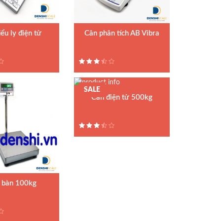
iểu ly điện tử
Cân phân tích AB Vibra
tiểu ly FS
ất : Jadever
1 năm
SALE
Cân điện tử 500kg
Model : Cân bàn điện tử T31P
Hãng sản xuất : Ohaus
Bảo hành: 1.5 năm
 bàn 100kg
 bàn điện tử DI-
ất : DIGI