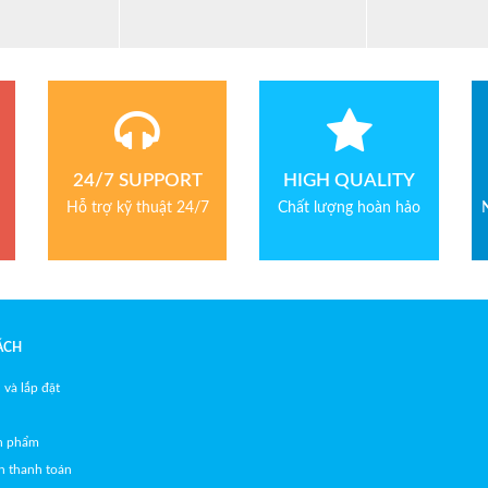
24/7 SUPPORT
HIGH QUALITY
Hỗ trợ kỹ thuật 24/7
Chất lượng hoàn hảo
ÁCH
 và lắp đặt
ản phẩm
h thanh toán