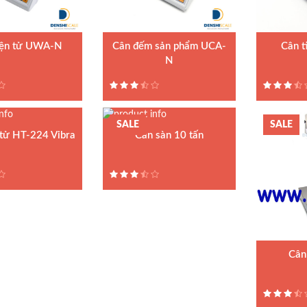
iện tử UWA-N
Cân đếm sản phẩm UCA-
Cân t
N
n điện tử UWA-N
Model : Cân 
Model : Cân đếm UCA-N
ất : UTE
Hãng sản xu
Hãng sản xuất : UTE - Taiwan
1.5 năm
Bảo hành: 
Bảo hành: 1.5 năm
SALE
SALE
 tử HT-224 Vibra
Cân sàn 10 tấn
Model : Cân sàn điện tử DI-
28SS
Hãng sản xuất : DIGI
Bảo hành: 2 năm
Cân
Model : Cân
28SS
Hãng sản xu