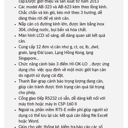
cấp.Được giới thiệu và sản xuất từ năm 2013
Các model AB-323 và AB-623 kèm theo lồng kính.
Chắc chắn và kín gió, kéo mở theo 3 hướng, dễ
dàng tháo rời để vệ sinh cân.
Nắp cân có đường kính lớn, được làm bằng inox
304, chống nước, bụi bẩn và hóa chất.
Màn hình LCD số sáng, dễ dàng quan sát kết quả
cân.
Cung cấp 12 đơn vị cân như g, ct, oz, lb, ,dwt,
grain, lạng Đài Loan, Lạng Hồng Kong, lạng
Singapore…
Chức năng cảnh báo 3 điểm HI-OK-LO , được ứng
dụng cho việc quy định về một mức giới hạn cân
do người sử dụng cài đặt.
Thanh Bar-grap cảnh báo trọng lượng đang cân,
giúp cân tránh được tình trạng cân quá tải trọng
cho phép.
Cổng giao tiếp RS232 có sẵn, dễ dàng kết nối với
máy tính hoặc máy in CSP-160 II
Ngoài ra,
phần mềm RTS-E
miễn phí giúp người sử
dụng có thể lưu lại các kết quả cân bằng file Excell
hoặc Word.
Giúp cho việc thống kê, kiểm tra,báo cáo các số