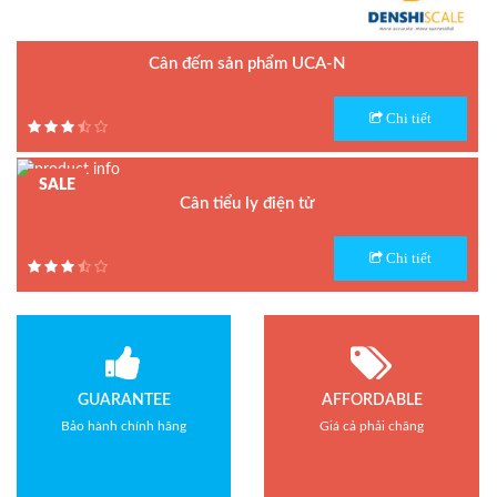
Cân đếm sản phẩm UCA-N
Model : Cân đếm UCA-N
Chi tiết
Hãng sản xuất : UTE - Taiwan
Bảo hành: 1.5 năm
SALE
Cân tiểu ly điện tử
Model : Cân tiểu ly FS
Chi tiết
Hãng sản xuất : Jadever
Bảo hành: 1 năm
GUARANTEE
AFFORDABLE
Bảo hành chính hãng
Giá cả phải chăng