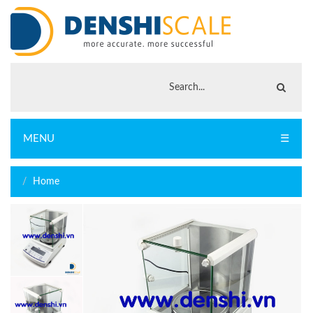
MENU
☰
Home