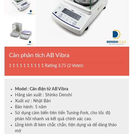
Cân phân tích AB Vibra
1
1
1
1
1
1
1
1
1
1
Rating 3.75 (2 Votes)
Model : Cân điện tử AB Vibra
Hãng sản xuất : Shinko Denshi
Xuất xứ : Nhật Bản
Bảo hành: 5 năm
Sử dụng cảm biến tiên tiến Tuning-Fork, cho tốc độ
phản hồi nhanh và kết quả chính xác cao.
Lồng kính đi kèm chắc chắn, tiện dụng và dể dàng tháo
mở