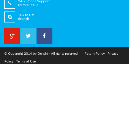
24/7 Phone Support:
0979127127
Talk to Us:
dtungit
© Copyright 2014 by
Denshi
- All rights reserved
Return Policy
|
Privacy
Policy
|
Terms of Use