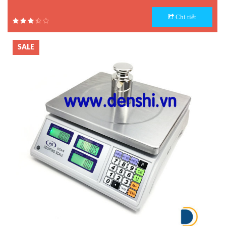
Model : Cân điện tử UWA-N
Chi tiết
Hãng sản xuất : UTE
Bảo hành: 1.5 năm
SALE
Cân sàn 10 tấn
Model : Cân sàn điện tử DI-28SS
Hãng sản xuất : DIGI
Bảo hành: 2 năm