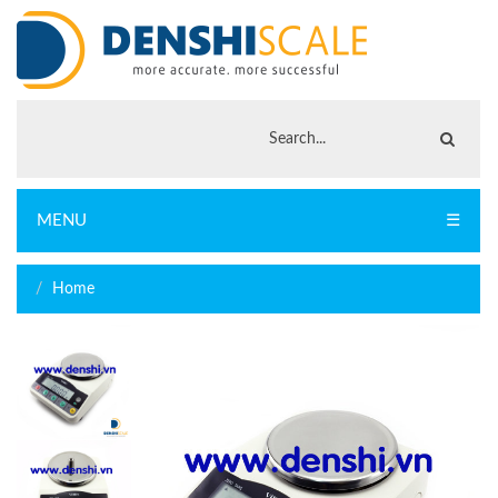
MENU
☰
Home