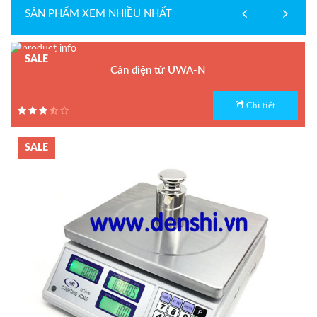
SẢN PHẨM XEM NHIỀU NHẤT
SALE
Cân điện tử UWA-N
Model : Cân điện tử UWA-N
Chi tiết
Hãng sản xuất : UTE
Bảo hành: 1.5 năm
SALE