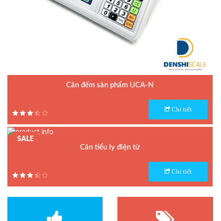
Cân đếm sản phẩm UCA-N
Model : Cân đếm UCA-N
Chi tiết
Hãng sản xuất : UTE - Taiwan
Bảo hành: 1.5 năm
SALE
Cân tiểu ly điện tử
Model : Cân tiểu ly FS
Chi tiết
Hãng sản xuất : Jadever
Bảo hành: 1 năm