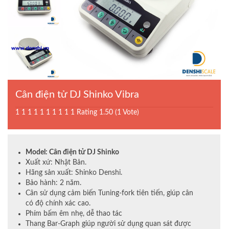
Cân điện tử DJ Shinko Vibra
1
1
1
1
1
1
1
1
1
1
Rating 1.50 (1 Vote)
Model: Cân điện tử DJ Shinko
Xuất xứ: Nhật Bản.
Hãng sản xuất: Shinko Denshi.
Bảo hành: 2 năm.
Cân sử dụng cảm biến Tuning-fork tiên tiến, giúp cân
có độ chính xác cao.
Phím bấm êm nhẹ, dễ thao tác
Thang Bar-Graph giúp người sử dụng quan sát được