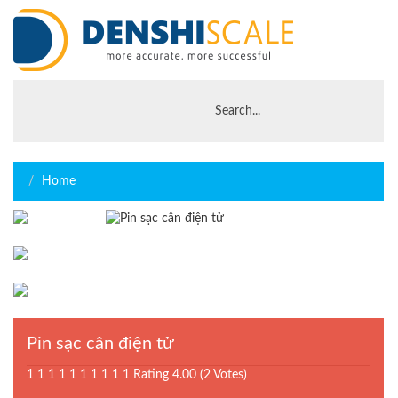
Home
Pin sạc cân điện tử
1
1
1
1
1
1
1
1
1
1
Rating 4.00 (2 Votes)