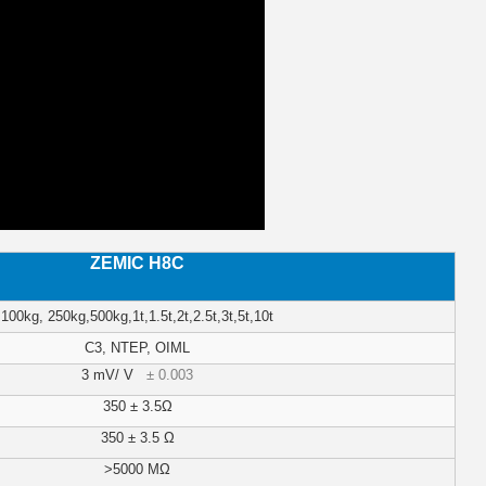
ZEMIC H8C
100kg, 250kg,500kg,1t,1.5t,2t,2.5t,3t,5t,10t
C3, NTEP, OIML
3 mV/ V
± 0.003
350 ± 3.5Ω
350 ± 3.5 Ω
>5000
MΩ