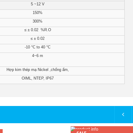
5 ~12 V
150%
300%
≤ ± 0.02 %R.O
≤ ± 0.02
-10 °C to 40 °C
4~6 m
Hợp kim thép mạ Nickel ,chống ẩm,
OIML, NTEP, IP67