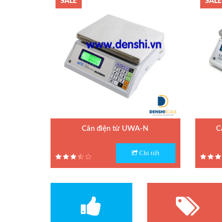
SALE
SALE
Quả cân chuẩn M1
Phụ kiện cân điện tử
Loadcell Curiotec
Loadcell Thame Side
Cân điện tử UWA-N
C
Model : Cân điện tử UWA-N
Model :
Chi tiết
Hãng sản xuất : UTE
Hãng sả
Bảo hành: 1.5 năm
Bảo hàn