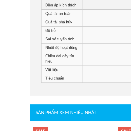
Điện áp kích thích
Loadcell Keli
Quá tải an toàn
Quá tải phá hủy
Loadcell Mavin
Độ trễ
Sai số tuyến tính
Nhiệt độ hoạt động
Loadcell AND
Chiều dài dây tín
hiệu
Loadcell Mettler Toledo
Vật liệu
Tiêu chuẩn
Loadcell Vishay
Quả cân chuẩn E2
SẢN PHẨM XEM NHIỀU NHẤT
Quả cân chuẩn F1