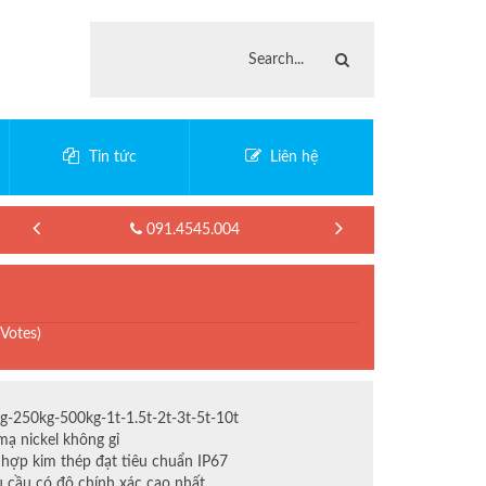
Tin tức
Liên hệ
091.4545.004
 Votes)
kg-250kg-500kg-1t-1.5t-2t-3t-5t-10t
ạ nickel không gỉ
hợp kim thép đạt tiêu chuẩn IP67
 cầu có độ chính xác cao nhất