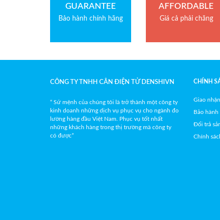
GUARANTEE
AFFORDABLE
Bảo hành chính hãng
Giá cả phải chăng
CHÍNH S
CÔNG TY TNHH CÂN ĐIỆN TỬ DENSHIVN
Giao nhận
“ Sứ mệnh của chúng tôi là trở thành một công ty
kinh doanh những dịch vụ phục vụ cho ngành đo
Bảo hành
lường hàng đầu Việt Nam. Phục vụ tốt nhất
Đổi trả s
những khách hàng trong thị trường mà công ty
có được”
Chính sác