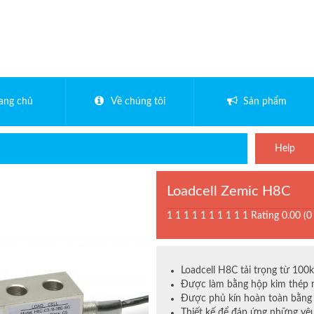
rang chủ
Về chúng tôi
Sản phẩm
Help
Loadcell Zemic H8C
1
1
1
1
1
1
1
1
1
1
Rating 0.00 (0
Loadcell H8C tải trọng từ 100
Được làm bằng hộp kim thép m
Được phủ kín hoàn toàn bằng 
Thiết kế để đáp ứng những yêu