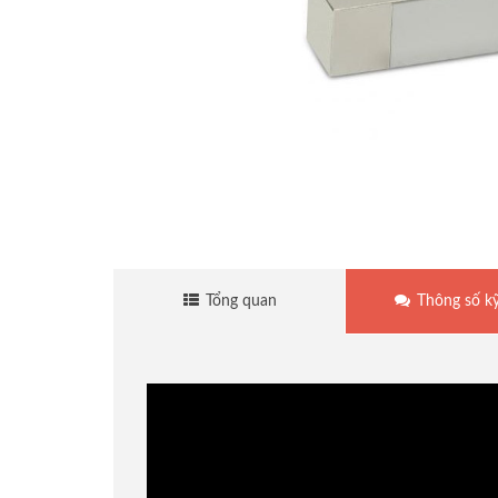
Cân sàn điện tử
Cân treo điện tử
Cân mủ cao su
Cân thủy sản
Tổng quan
Thông số kỹ
Cân đếm điện tử
Cân giá rẻ
Cân tính tiền