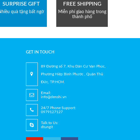
SURPRISE GIFT
FREE SHIPPING
Nhiều quà tặng bất ngờ
Miễn phí giao hàng trong
thành phố
GET IN TOUCH
89 Đường số 7, Khu Dân Cư Vạn Phúc,
Phường Hiệp Bình Phước , Quận Thủ
Đức, TP.HCM.
Email:
info@denshi.vn
24/7 Phone Support:
0979127127
Talk to Us:
dtungit