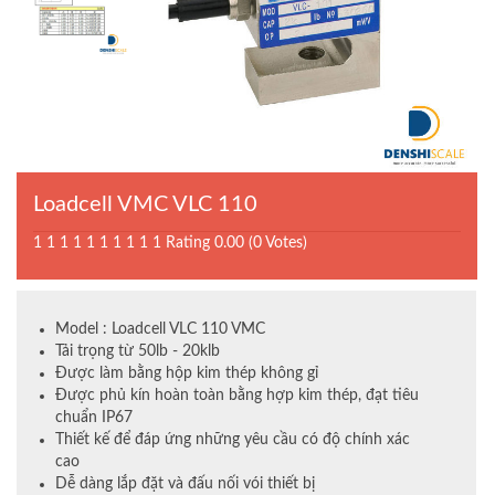
Loadcell VMC VLC 110
1
1
1
1
1
1
1
1
1
1
Rating 0.00 (0 Votes)
Model : Loadcell VLC 110 VMC
Tải trọng từ 50lb - 20klb
Được làm bằng hộp kim thép không gỉ
Được phủ kín hoàn toàn bằng hợp kim thép, đạt tiêu
chuẩn IP67
Thiết kế để đáp ứng những yêu cầu có độ chính xác
cao
Dễ dàng lắp đặt và đấu nối vói thiết bị