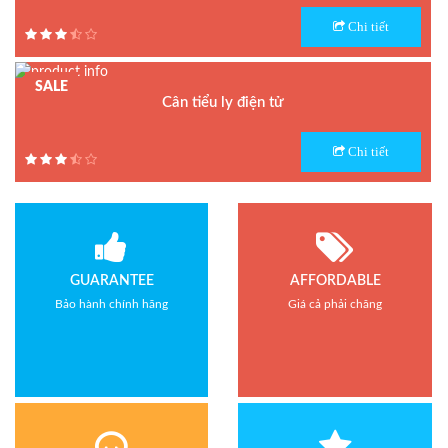
Model : Cân đếm UCA-N
Chi tiết
Hãng sản xuất : UTE - Taiwan
Bảo hành: 1.5 năm
SALE
Cân tiểu ly điện tử
Model : Cân tiểu ly FS
Chi tiết
Hãng sản xuất : Jadever
Bảo hành: 1 năm
GUARANTEE
AFFORDABLE
Bảo hành chính hãng
Giá cả phải chăng