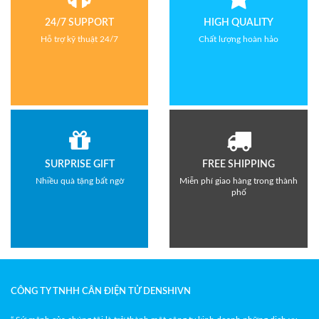
24/7 SUPPORT
HIGH QUALITY
Hỗ trợ kỹ thuật 24/7
Chất lượng hoàn hảo
SURPRISE GIFT
FREE SHIPPING
Nhiều quà tặng bất ngờ
Miễn phí giao hàng trong thành
phố
CÔNG TY TNHH CÂN ĐIỆN TỬ DENSHIVN