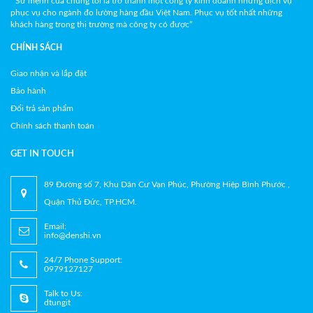
“ Sứ mệnh của chúng tôi là trở thành một công ty kinh doanh những dịch vụ
phục vụ cho ngành đo lường hàng đầu Việt Nam. Phục vụ tốt nhất những
khách hàng trong thị trường mà công ty có được”
CHÍNH SÁCH
Giao nhận và lắp đặt
Bảo hành
Đổi trả sản phẩm
Chính sách thanh toán
GET IN TOUCH
89 Đường số 7, Khu Dân Cư Vạn Phúc, Phường Hiệp Bình Phước ,
Quận Thủ Đức, TP.HCM.
Email:
info@denshi.vn
24/7 Phone Support:
0979127127
Talk to Us:
dtungit