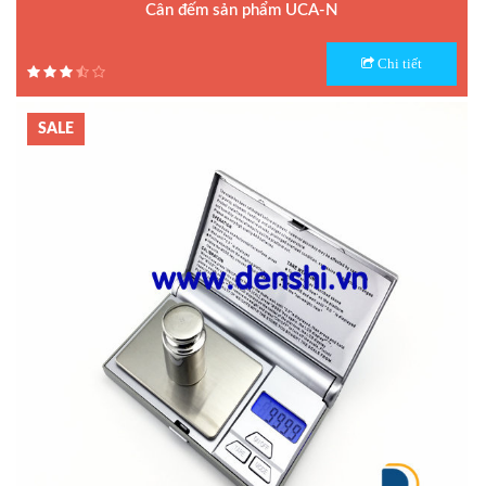
Cân đếm sản phẩm UCA-N
Model : Cân đếm UCA-N
Chi tiết
Hãng sản xuất : UTE - Taiwan
Bảo hành: 1.5 năm
SALE