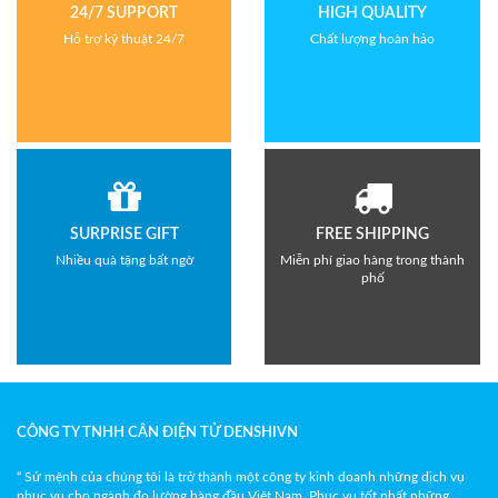
24/7 SUPPORT
HIGH QUALITY
Hỗ trợ kỹ thuật 24/7
Chất lượng hoàn hảo
SURPRISE GIFT
FREE SHIPPING
Nhiều quà tặng bất ngờ
Miễn phí giao hàng trong thành
phố
CÔNG TY TNHH CÂN ĐIỆN TỬ DENSHIVN
“ Sứ mệnh của chúng tôi là trở thành một công ty kinh doanh những dịch vụ
phục vụ cho ngành đo lường hàng đầu Việt Nam. Phục vụ tốt nhất những