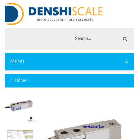
MENU
☰
Home