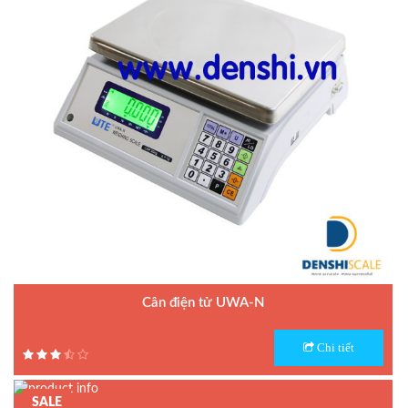
Cân điện tử UWA-N
Model : Cân điện tử UWA-N
Chi tiết
Hãng sản xuất : UTE
Bảo hành: 1.5 năm
SALE