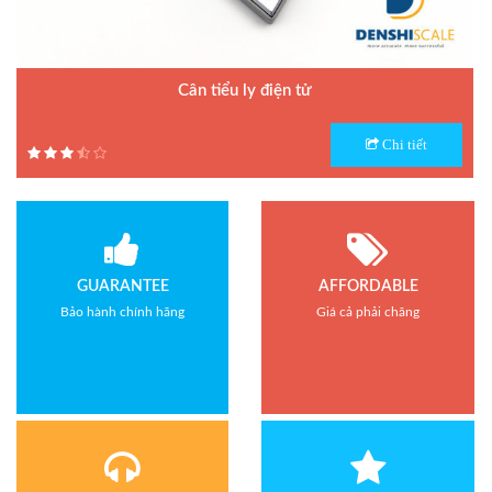
Cân tiểu ly điện tử
Model : Cân tiểu ly FS
Chi tiết
Hãng sản xuất : Jadever
Bảo hành: 1 năm
GUARANTEE
AFFORDABLE
Bảo hành chính hãng
Giá cả phải chăng