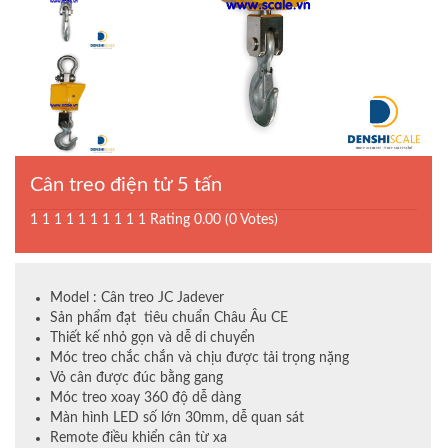
Cân treo điện tử 5 tấn
1
1
1
1
1
1
1
1
1
1
Rating 0.00 (0 Votes)
Model : Cân treo JC Jadever
Sản phẩm đạt tiêu chuẩn Châu Âu CE
Thiết kế nhỏ gọn và dễ di chuyển
Móc treo chắc chắn và chịu được tải trọng nặng
Vỏ cân được đúc bằng gang
Móc treo xoay 360 độ dễ dàng
Màn hình LED số lớn 30mm, dễ quan sát
Remote điều khiển cân từ xa