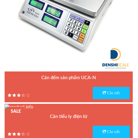
Cân đếm sản phẩm UCA-N
Model : Cân đếm UCA-N
Chi tiết
Hãng sản xuất : UTE - Taiwan
Bảo hành: 1.5 năm
SALE
Cân tiểu ly điện tử
Model : Cân tiểu ly FS
Chi tiết
Hãng sản xuất : Jadever