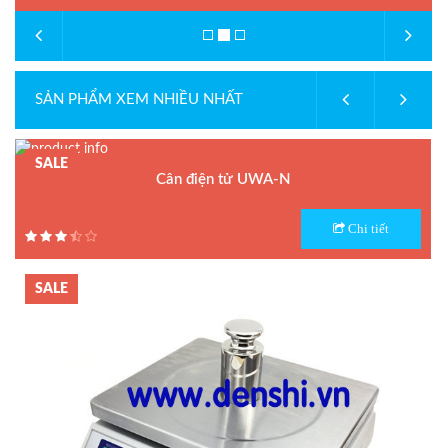
SẢN PHẨM XEM NHIỀU NHẤT
SALE
Cân điện tử UWA-N
Model : Cân điện tử UWA-N
Chi tiết
Hãng sản xuất : UTE
Bảo hành: 1.5 năm
SALE