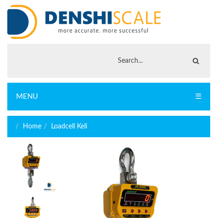
MENU
☰
Home
Loadcell Keli