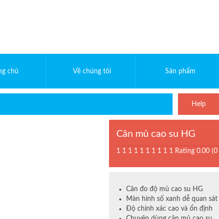
ng chủ
Về chúng tôi
Sản phẩm
Help
Cân mủ cao su HG
1
1
1
1
1
1
1
1
1
1
Rating 0.00 (0
Cân đo độ mủ cao su HG
Màn hình số xanh dễ quan sát
Độ chính xác cao và ổn định
Chuyên dùng cân mủ cao su