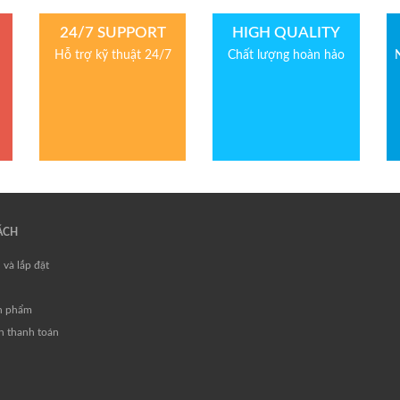
24/7 SUPPORT
HIGH QUALITY
Hỗ trợ kỹ thuật 24/7
Chất lượng hoàn hảo
ÁCH
 và lắp đặt
ản phẩm
h thanh toán