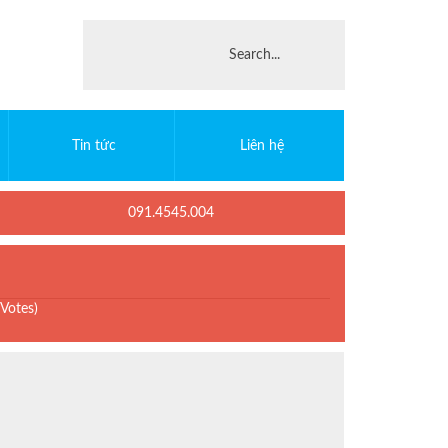
Tin tức
Liên hệ
091.4545.004
 Votes)