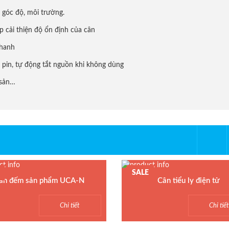
 góc độ, môi trường.
p cải thiện độ ổn định của cân
nhanh
 pin, tự động tắt nguồn khi không dùng
 sản…
SALE
ân đếm sản phẩm UCA-N
Cân tiểu ly điện tử
 Cân đếm UCA-N
Model : Cân tiểu ly FS
Chi tiết
Chi tiế
n xuất : UTE - Taiwan
Hãng sản xuất : Jadever
h: 1.5 năm
Bảo hành: 1 năm