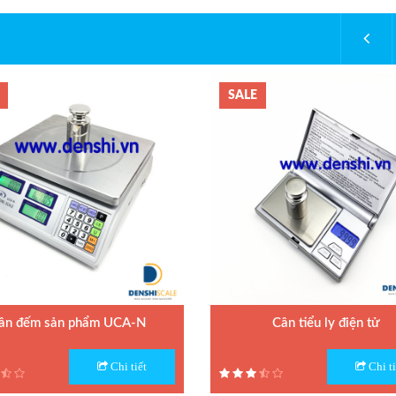
SALE
ân đếm sản phẩm UCA-N
Cân tiểu ly điện tử
 Cân đếm UCA-N
Model : Cân tiểu ly FS
Chi tiết
Chi ti
n xuất : UTE - Taiwan
Hãng sản xuất : Jadever