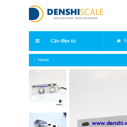
Cân điện tử
T
Cân phân tích điện tử
Home
Cân vàng điện tử
Cân bàn điện tử
Cân kỹ thuật
Cân điện tử bỏ túi