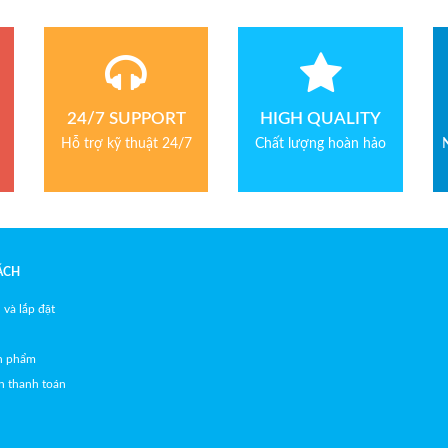
h: 1.5 năm
Bảo hành: 1 năm
24/7 SUPPORT
HIGH QUALITY
Hỗ trợ kỹ thuật 24/7
Chất lượng hoàn hảo
ÁCH
 và lắp đặt
ản phẩm
h thanh toán