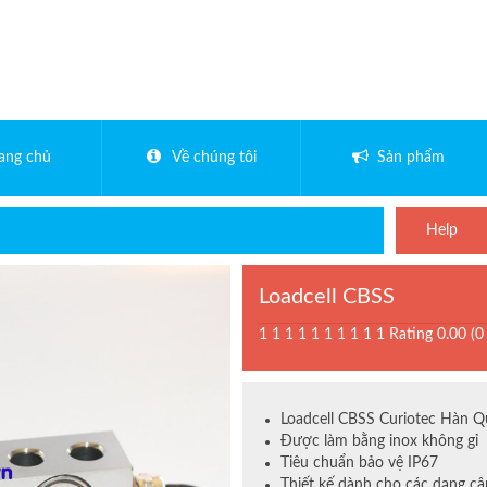
rang chủ
Về chúng tôi
Sản phẩm
Help
Loadcell CBSS
1
1
1
1
1
1
1
1
1
1
Rating 0.00 (0
Loadcell CBSS Curiotec Hàn Qu
Được làm bằng inox không gỉ
Tiêu chuẩn bảo vệ IP67
Thiết kế dành cho các dạng cân