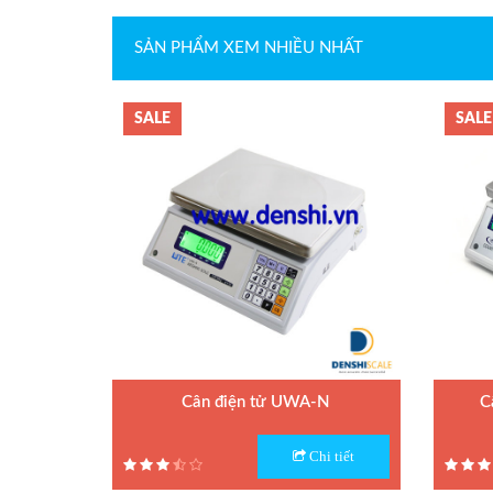
SẢN PHẨM XEM NHIỀU NHẤT
Loadcell Keli
Loadcell Mavin
SALE
SALE
Loadcell AND
Loadcell Mettler Toledo
Loadcell Vishay
Quả cân chuẩn E2
Cân điện tử UWA-N
C
Model : Cân điện tử UWA-N
Model :
Quả cân chuẩn F1
Chi tiết
Hãng sản xuất : UTE
Hãng sả