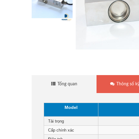
Cân sàn điện tử
Cân treo điện tử
Cân mủ cao su
Cân thủy sản
Tổng quan
Thông số kỹ
Cân đếm điện tử
Model
Cân giá rẻ
Tải trọng
Cân tính tiền
Cấp chính xác