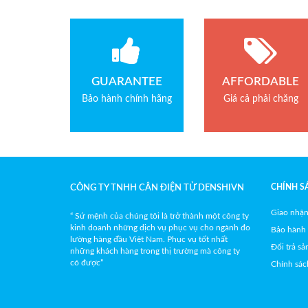
Bảo hành: 1.5 năm
Bảo hàn
Quả cân chuẩn M1
Phụ kiện cân điện tử
GUARANTEE
AFFORDABLE
Loadcell Curiotec
Bảo hành chính hãng
Giá cả phải chăng
Loadcell Thame Side
CHÍNH S
CÔNG TY TNHH CÂN ĐIỆN TỬ DENSHIVN
Giao nhận
“ Sứ mệnh của chúng tôi là trở thành một công ty
kinh doanh những dịch vụ phục vụ cho ngành đo
Bảo hành
lường hàng đầu Việt Nam. Phục vụ tốt nhất
Đổi trả s
những khách hàng trong thị trường mà công ty
có được”
Chính sác