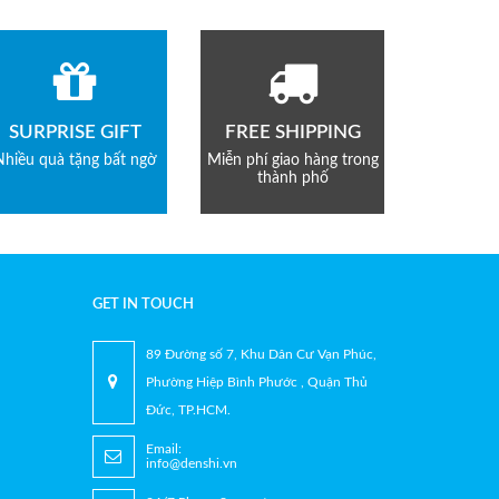
SURPRISE GIFT
FREE SHIPPING
Nhiều quà tặng bất ngờ
Miễn phí giao hàng trong
thành phố
GET IN TOUCH
89 Đường số 7, Khu Dân Cư Vạn Phúc,
Phường Hiệp Bình Phước , Quận Thủ
Đức, TP.HCM.
Email:
info@denshi.vn