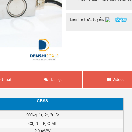
Liên hệ trực tuyến:
 thuật
Tài liệu
Videos
CBSS
500kg, 1t, 2t, 3t, 5t
C3, NTEP, OIML
2.0 mV/V