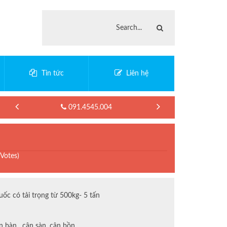
Tin tức
Liên hệ
091.4545.004
 Votes)
ốc có tải trọng từ 500kg- 5 tấn
 bàn , cân sàn, cân bồn....