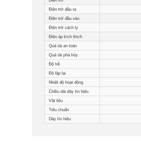
Điện trở
Cân sức khỏe
Điện trở đầu ra
Điện trở đầu vào
Cân phân tích độ ẩm
Điện trở cách ly
Điện áp kích thích
Đầu cân điện tử
Quá tải an toàn
Quá tải phá hủy
Loadcell Zemic
Độ trễ
Độ lặp lại
Loadcell VMC
Nhiệt độ hoạt động
Chiều dài dây tín hiệu
Loadcell PT
Vật liệu
Tiêu chuẩn
Loadcell CAS
Dây tín hiệu
Loadcell HBM