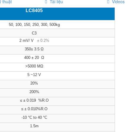
 thuật
Tài liệu
Videos
LC8405
50, 100, 150, 250, 300, 500kg
C3
2 mV/ V
± 0.2%
350± 3.5 Ω
400 ± 20 Ω
>5000
MΩ
5 ~12 V
20%
200%
≤ ± 0.019 %R.O
≤ ± 0.010%R.O
-10 °C to 40 °C
1.5m