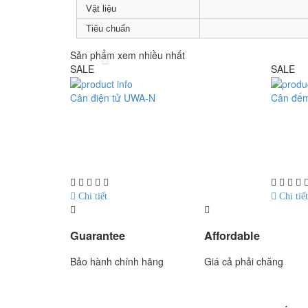
Vật liệu
Tiêu chuẩn
Sản phẩm xem nhiều nhất
SALE
SALE
Cân điện tử UWA-N
Cân đế
Model : Cân điện tử UWA-N
Model : 
Hãng sản xuất : UTE
Hãng sản 
Bảo hành: 1.5 năm
Bảo hành
Chi tiết
Chi tiết
Guarantee
Affordable
Bảo hành chính hãng
Giá cả phải chăng