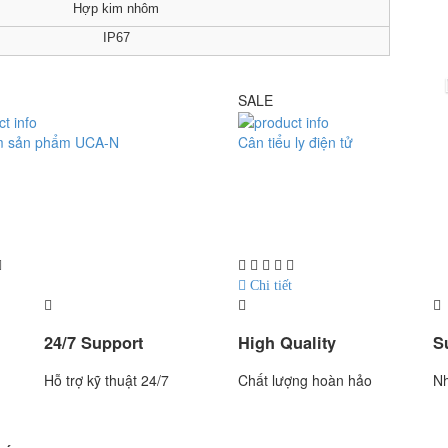
Hợp kim nhôm
IP67
SALE
m sản phẩm UCA-N
Cân tiểu ly điện tử
Cân đếm UCA-N
Model : Cân tiểu ly FS
xuất : UTE - Taiwan
Hãng sản xuất : Jadever
: 1.5 năm
Bảo hành: 1 năm
Chi tiết
24/7 Support
High Quality
S
Hỗ trợ kỹ thuật 24/7
Chất lượng hoàn hảo
Nh