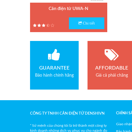
Quả cân chuẩn M1
Cân điện tử UWA-N
Model : Cân điện tử UWA-N
Phụ kiện cân điện tử
Chi tiết
Hãng sản xuất : UTE
Bảo hành: 1.5 năm
Loadcell Curiotec
Loadcell Thame Side
GUARANTEE
AFFORDABLE
Bảo hành chính hãng
Giá cả phải chăng
CHÍNH S
CÔNG TY TNHH CÂN ĐIỆN TỬ DENSHIVN
Giao nhận
“ Sứ mệnh của chúng tôi là trở thành một công ty
kinh doanh những dịch vụ phục vụ cho ngành đo
Bảo hành