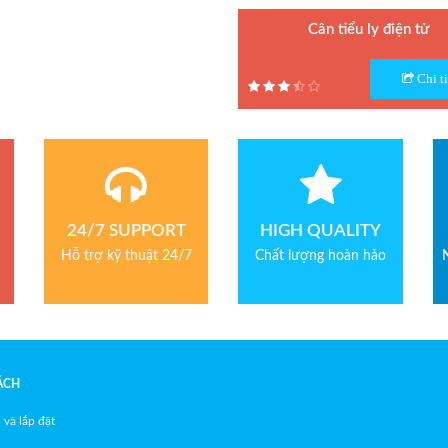
Cân tiểu ly điện tử
Model : Cân tiểu ly FS
Chi ti
Hãng sản xuất : Jadever
Bảo hành: 1 năm
24/7 SUPPORT
HIGH QUALITY
Hỗ trợ kỹ thuật 24/7
Chất lượng hoàn hảo
ÁCH
 và lắp đặt