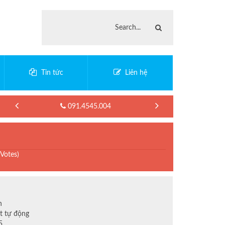
Tin tức
Liên hệ
091.4545.004
 Votes)
h
t tự động
5