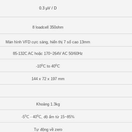
0.3 μV / D
8 loadcell 350ohm
Màn hình VFD cực sáng, hiển thị 7 số cao 13mm
85-132C AC hoặc 170~264V AC 50/60Hz
0
0
-10
C to 40
C
144 x 72 x 197 mm
Khoảng 1.3kg
0
0
-5
C - 40
C, độ ẩm từ 15~85%
Tự động về zero