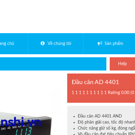
rang chủ
Về chúng tôi
Sản phẩm
Help
Đầu cân AD 4401
1
1
1
1
1
1
1
1
1
1
Rating 0.00 (0
Đầu cân AD 4401 AND
Độ phân giải cao, tốc độ nhan
Chức năng giữ số kg, đóng ngắ
Vỏ đầu cân đạt tiêu chuẩn IP6