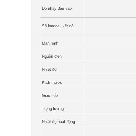
Cân sức khỏe
Độ nhạy đầu vào
Cân phân tích độ ẩm
Số loadcell kết nối
Đầu cân điện tử
Màn hình
Nguồn điện
Loadcell Zemic
Nhiệt độ
Loadcell VMC
Kích thước
Giao tiếp
Loadcell PT
Trọng lượng
Loadcell CAS
Nhiệt độ hoạt động
Loadcell HBM