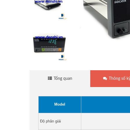
Cân sàn điện tử
Cân treo điện tử
Cân mủ cao su
Cân thủy sản
Tổng quan
Thông số kỹ
Cân đếm điện tử
Cân giá rẻ
Model
Cân tính tiền
Độ phân giải