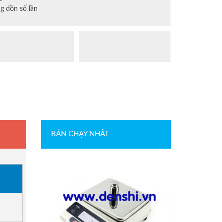
g dồn số lần
BÁN CHẠY NHẤT