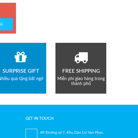
ết
SURPRISE GIFT
FREE SHIPPING
Nhiều quà tặng bất ngờ
Miễn phí giao hàng trong
thành phố
GET IN TOUCH
89 Đường số 7, Khu Dân Cư Vạn Phúc,