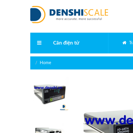
Cân điện tử
T
Cân phân tích điện tử
Home
Cân vàng điện tử
Cân bàn điện tử
Cân kỹ thuật
Cân điện tử bỏ túi