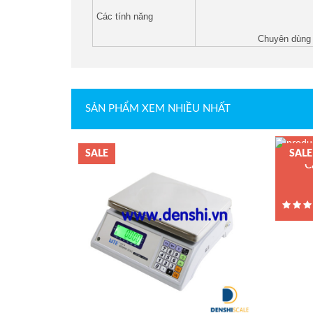
Các tính năng
Loadcell Keli
Chuyên dùng t
Loadcell Mavin
SẢN PHẨM XEM NHIỀU NHẤT
Loadcell AND
SALE
SALE
Loadcell Mettler Toledo
C
Model :
Loadcell Vishay
Hãng sả
Bảo hàn
Quả cân chuẩn E2
Quả cân chuẩn F1