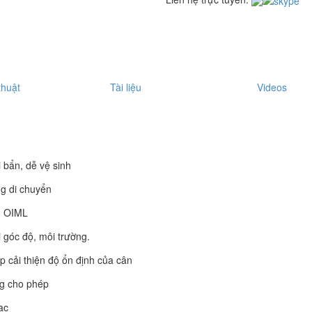
thuật
Tài liệu
Videos
 bẩn, dễ vệ sinh
ng di chuyển
ẩn OIML
 góc độ, môi trường.
p cải thiện độ ổn định của cân
ng cho phép
ạc