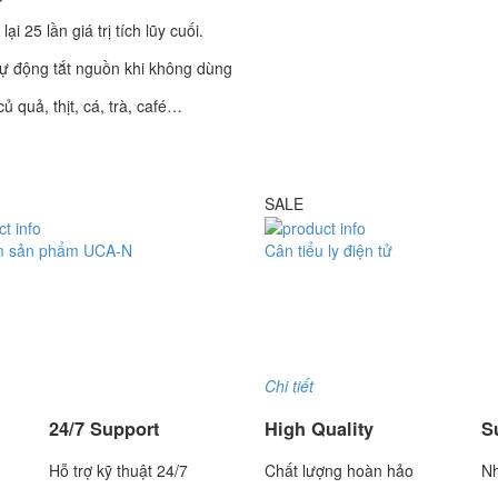
i 25 lần giá trị tích lũy cuối.
tự động tắt nguồn khi không dùng
ủ quả, thịt, cá, trà, café…
SALE
m sản phẩm UCA-N
Cân tiểu ly điện tử
Cân đếm UCA-N
Model : Cân tiểu ly FS
xuất : UTE - Taiwan
Hãng sản xuất : Jadever
: 1.5 năm
Bảo hành: 1 năm
Chi tiết
24/7 Support
High Quality
S
Hỗ trợ kỹ thuật 24/7
Chất lượng hoàn hảo
Nh