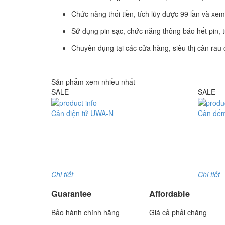
Chức năng thối tiền, tích lũy được 99 lần và xem lạ
Sử dụng pin sạc, chức năng thông báo hết pin, 
Chuyên dụng tại các cửa hàng, siêu thị cân rau c
Sản phẩm xem nhiều nhất
SALE
SALE
Cân điện tử UWA-N
Cân đế
Model : Cân điện tử UWA-N
Model : 
Hãng sản xuất : UTE
Hãng sản 
Bảo hành: 1.5 năm
Bảo hành
Chi tiết
Chi tiết
Guarantee
Affordable
Bảo hành chính hãng
Giá cả phải chăng