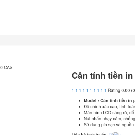
Cân tính tiền i
1
1
1
1
1
1
1
1
1
1
Rating 0.00 (0
Model : Cân tính tiền i
Độ chính xác cao, tính to
Màn hình LCD sáng rõ, dể
Nút nhấn nhạy cảm, chốn
Sử dụng pin sạc và nguồn
Liên hệ trực tuyến: