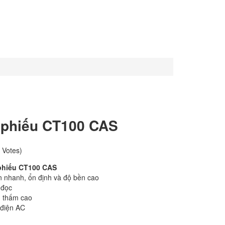
n phiếu CT100 CAS
 Votes)
n phiếu CT100 CAS
án nhanh, ổn định và độ bền cao
 đọc
g thấm cao
 điện AC