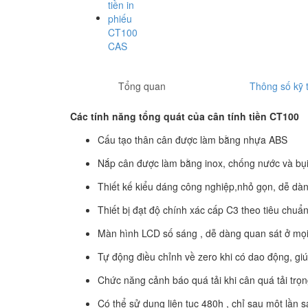
Tổng quan
Thông số kỹ 
Các tính năng tổng quát của cân tính tiền CT100
Cấu tạo thân cân được làm bằng nhựa ABS
Nắp cân được làm bằng inox, chống nước và bụi
Thiết kế kiểu dáng công nghiệp,nhỏ gọn, dễ dà
Thiết bị đạt độ chính xác cấp C3 theo tiêu chu
Màn hình LCD số sáng , dễ dàng quan sát ở mọi
Tự động điều chỉnh về zero khi có dao động, giú
Chức năng cảnh báo quá tải khi cân quá tải trọ
Có thể sử dụng liên tục 480h , chỉ sau một lần s