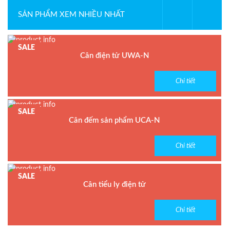
SẢN PHẨM XEM NHIỀU NHẤT
SALE
Cân điện tử UWA-N
Model : Cân điện tử UWA-N
Chi tiết
Hãng sản xuất : UTE
Bảo hành: 1.5 năm
SALE
Cân đếm sản phẩm UCA-N
Model : Cân đếm UCA-N
Chi tiết
Hãng sản xuất : UTE - Taiwan
Bảo hành: 1.5 năm
SALE
Cân tiểu ly điện tử
Model : Cân tiểu ly FS
Chi tiết
Hãng sản xuất : Jadever