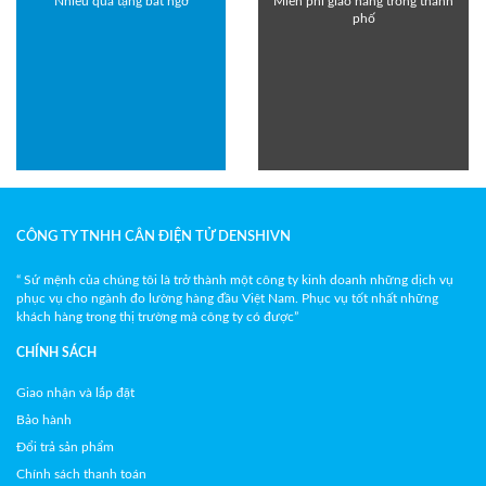
Nhiều quà tặng bất ngờ
Miễn phí giao hàng trong thành
phố
CÔNG TY TNHH CÂN ĐIỆN TỬ DENSHIVN
“ Sứ mệnh của chúng tôi là trở thành một công ty kinh doanh những dịch vụ
phục vụ cho ngành đo lường hàng đầu Việt Nam. Phục vụ tốt nhất những
khách hàng trong thị trường mà công ty có được”
CHÍNH SÁCH
Giao nhận và lắp đặt
Bảo hành
Đổi trả sản phẩm
Chính sách thanh toán