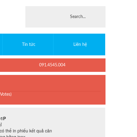
Tin tức
Liên hệ
091.4545.004
 Votes)
01P
ỉ
có thể in phiếu kết quả cân
ứng bằng inox