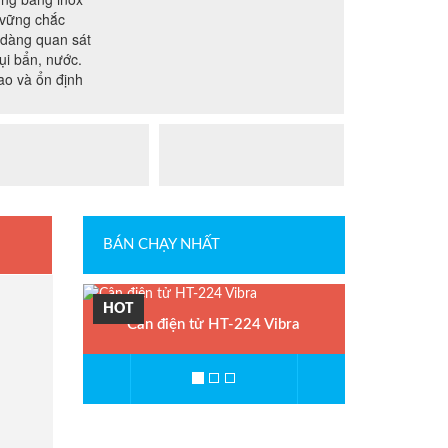
 vững chắc
 dàng quan sát
ụi bẩn, nước.
ao và ổn định
BÁN CHẠY NHẤT
HOT
Cân điện tử HT-224 Vibra