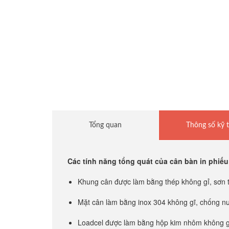
Cân sàn điện tử
Cân treo điện tử
Cân mủ cao su
Cân thủy sản
Tổng quan
Thông số kỹ 
Cân đếm điện tử
Các tính năng tổng quát của cân bàn in phiế
Cân giá rẻ
Khung cân được làm bằng thép không gỉ, sơn t
Mặt cân làm bằng inox 304 không gĩ, chống nư
Cân tính tiền
Loadcel được làm bằng hộp kim nhôm không gỉ