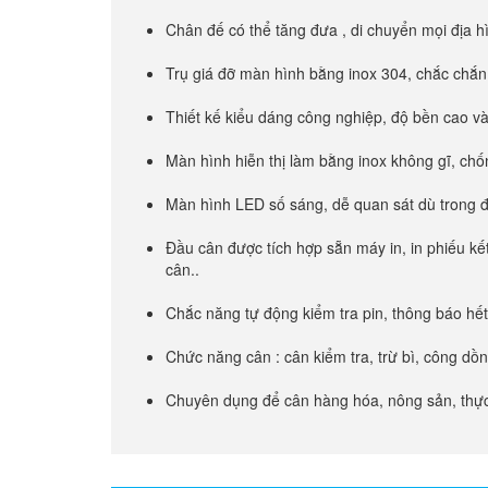
Cân sức khỏe
Chân đế có thể tăng đưa , di chuyển mọi địa hì
Trụ giá đỡ màn hình bằng inox 304, chắc chắn 
Cân phân tích độ ẩm
Thiết kế kiểu dáng công nghiệp, độ bền cao và
Đầu cân điện tử
Màn hình hiễn thị làm bằng inox không gĩ, ch
Màn hình LED số sáng, dễ quan sát dù trong đ
Loadcell Zemic
Đầu cân được tích hợp sẵn máy in, in phiếu kế
cân..
Loadcell VMC
Chắc năng tự động kiểm tra pin, thông báo hết
Loadcell PT
Chức năng cân : cân kiểm tra, trừ bì, công d
Chuyên dụng để cân hàng hóa, nông sản, th
Loadcell CAS
Loadcell HBM