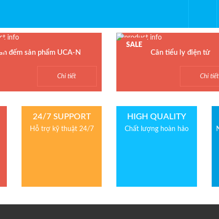
SALE
ân đếm sản phẩm UCA-N
Cân tiểu ly điện tử
 Cân đếm UCA-N
Model : Cân tiểu ly FS
Chi tiết
Chi tiế
n xuất : UTE - Taiwan
Hãng sản xuất : Jadever
h: 1.5 năm
Bảo hành: 1 năm
24/7 SUPPORT
HIGH QUALITY
Hỗ trợ kỹ thuật 24/7
Chất lượng hoàn hảo