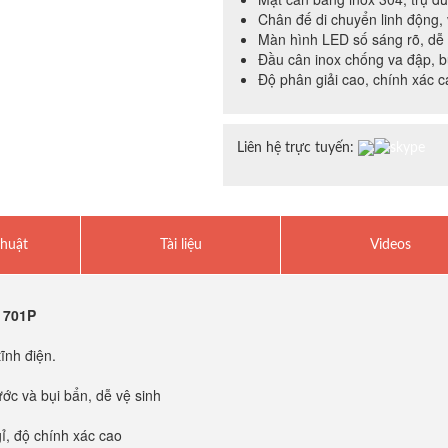
Chân đế di chuyển linh động,
Màn hình LED số sáng rõ, dễ
Đầu cân inox chống va đập, b
Độ phân giải cao, chính xác c
Liên hệ trực tuyến:
thuật
Tài liệu
Videos
u 701P
ĩnh điện.
ớc và bụi bẩn, dễ vệ sinh
, độ chính xác cao