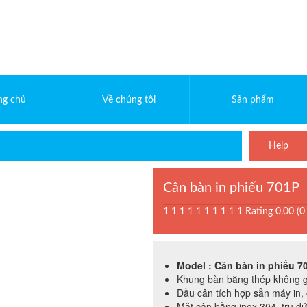
ng chủ
Về chúng tôi
Sản phẩm
Help
Cân bàn in phiếu 701P
1
1
1
1
1
1
1
1
1
1
Rating 0.00 (0
Model : Cân bàn in phiếu 7
Khung bàn bằng thép không g
Đầu cân tích hợp sẵn máy in, 
Mặt cân bằng inox 304, trụ đ