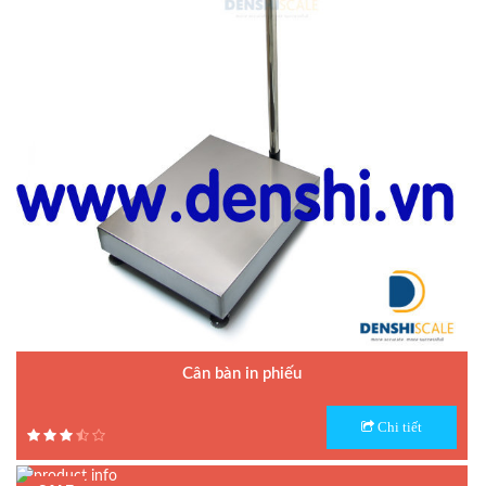
Cân bàn in phiếu
Model : Cân bàn điện tử A9 XK3190
Chi tiết
Hãng sản xuất : Yaohua
Bảo hành: 1 năm