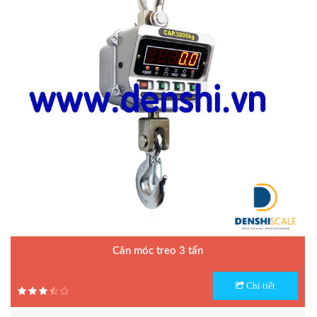
Cân móc treo 3 tấn
Model : Cân móc treo OCS
Chi tiết
Hãng sản xuất :
Bảo hành: 1 năm