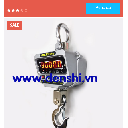
Model : Cân treo điện tử OCS-T
Chi tiết
Hãng sản xuất : OCS
Bảo hành: 1 năm
SALE