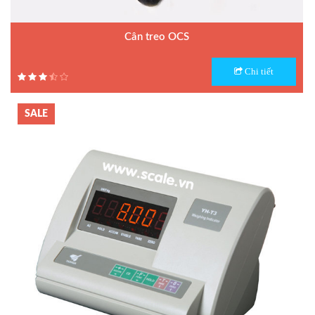
Cân treo OCS
Model : Cân treo điện tử OCS
Chi tiết
Hãng sản xuất : Yaohua
Bảo hành: 1 năm
SALE