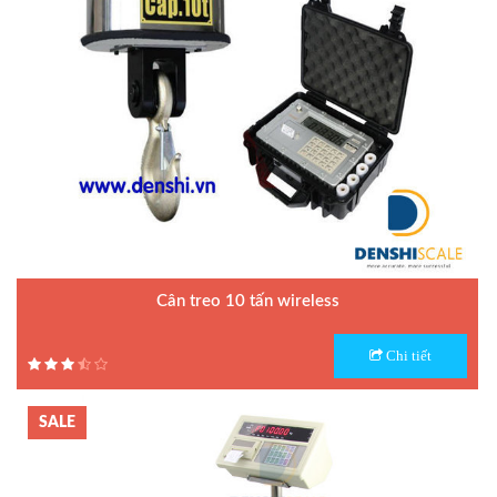
Cân treo 10 tấn wireless
Model : Cân treo Wifi OCS
Chi tiết
Hãng sản xuất : Yaohua
Bảo hành: 1 năm
SALE