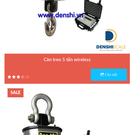
Cân treo 5 tấn wireless
Model : Cân treo wifi OCS-E
Chi tiết
Hãng sản xuất : Yaohua
Bảo hành: 1 năm
SALE