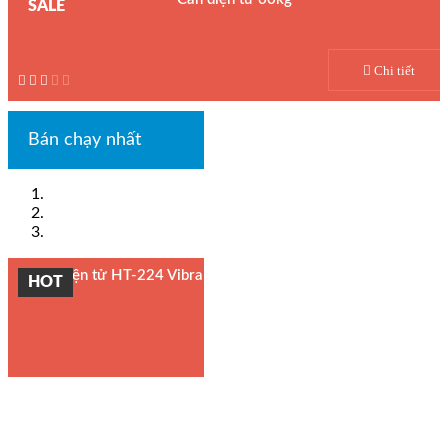
SALE
Model : Cân bàn điện tử ICS LP001
Hãng sản xuất : AWS
Chi tiết
Bảo hành: 1 năm
Bán chạy nhất
Cân điện tử HT-224 Vibra
HOT
Cân phân tích Vibra