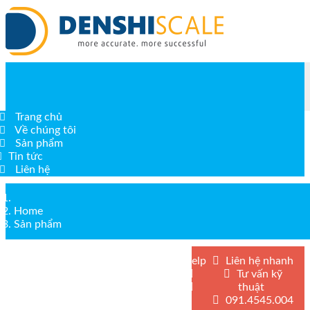
Trang chủ
Về chúng tôi
Sản phẩm
Tin tức
Liên hệ
Home
Sản phẩm
Help
Liên hệ nhanh
Tư vấn kỹ
thuật
091.4545.004