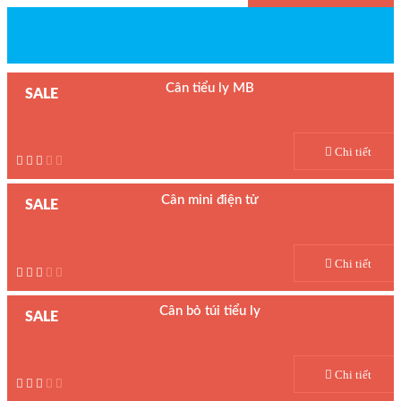
Cân tiểu ly MB
SALE
Model : Cân bỏ túi MB
Hãng sản xuất : AWS
Chi tiết
Bảo hành: 1 năm
Cân mini điện tử
SALE
Model : Cân tiểu ly MH-335
Hãng sản xuất : AWS
Chi tiết
Bảo hành: 5 năm
Cân bỏ túi tiểu ly
SALE
Model : Cân điện tử bỏ túi MH333
Hãng sản xuất :AWS
Chi tiết
Bảo hành: 1 năm