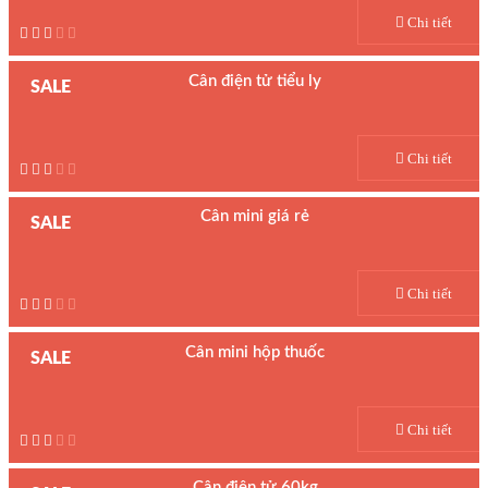
Hãng sản xuất : AWS
Chi tiết
Bảo hành: 1 năm
Cân điện tử tiểu ly
SALE
Model : Cân tiểu ly Mouse
Hãng sản xuất : AWS
Chi tiết
Bảo hành: 1 năm
Cân mini giá rẻ
SALE
Model : Cân bỏ túi CS Chrome
Hãng sản xuất : AWS
Chi tiết
Bảo hành: 1 năm
Cân mini hộp thuốc
SALE
Model : Cân bỏ túi hộp thuốc
Hãng sản xuất : MH
Chi tiết
Bảo hành: 1 năm
Cân điện tử 60kg