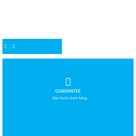
Cân sàn 10 tấn
Model : Cân sàn điện tử DI-28SS
Hãng sản xuất : DIGI
Bảo hành: 2 năm
GUARANTEE
Bảo hành chính hãng