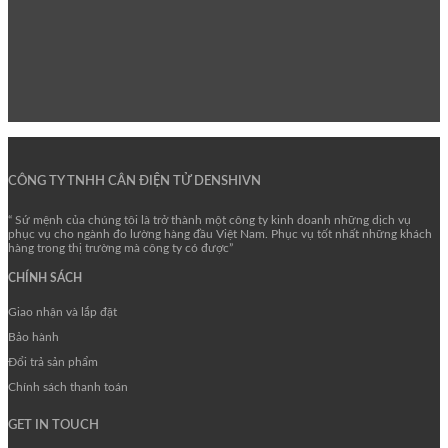
CÔNG TY TNHH CÂN ĐIỆN TỬ DENSHIVN
“ Sứ mệnh của chúng tôi là trở thành một công ty kinh doanh những dịch vụ
phục vụ cho ngành đo lường hàng đầu Việt Nam. Phục vụ tốt nhất những khách
hàng trong thị trường mà công ty có được”
CHÍNH SÁCH
Giao nhận và lắp đặt
Bảo hành
Đổi trả sản phẩm
Chính sách thanh toán
GET IN TOUCH