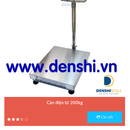
Cân điện tử 200kg
Model : Cân bàn điện tử Amcell Din III
Chi tiết
Hãng sản xuất : Amcell
Bảo hành: 1.5 năm