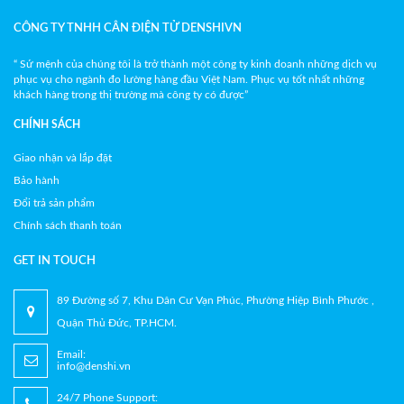
CÔNG TY TNHH CÂN ĐIỆN TỬ DENSHIVN
“ Sứ mệnh của chúng tôi là trở thành một công ty kinh doanh những dịch vụ
phục vụ cho ngành đo lường hàng đầu Việt Nam. Phục vụ tốt nhất những
khách hàng trong thị trường mà công ty có được”
CHÍNH SÁCH
Giao nhận và lắp đặt
Bảo hành
Đổi trả sản phẩm
Chính sách thanh toán
GET IN TOUCH
89 Đường số 7, Khu Dân Cư Vạn Phúc, Phường Hiệp Bình Phước ,
Quận Thủ Đức, TP.HCM.
Email:
info@denshi.vn
24/7 Phone Support: