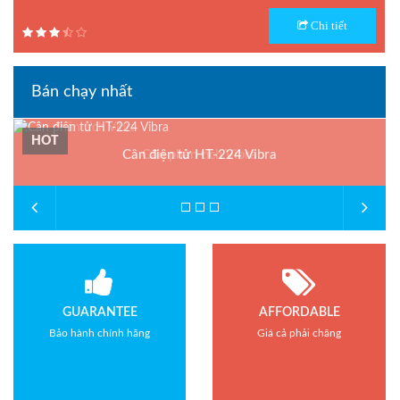
Model : Cân sàn điện tử Amcell Din III
Chi tiết
Hãng sản xuất : Amcell
Bảo hành: 1.5 năm
Bán chạy nhất
HOT
Cân điện tử HT-224 Vibra
Cân phân tích Vibra
GUARANTEE
AFFORDABLE
Bảo hành chính hãng
Giá cả phải chăng