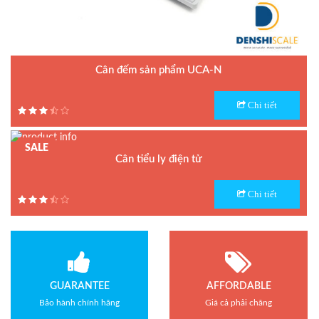
Cân đếm sản phẩm UCA-N
Model : Cân đếm UCA-N
Chi tiết
Hãng sản xuất : UTE - Taiwan
Bảo hành: 1.5 năm
SALE
Cân tiểu ly điện tử
Model : Cân tiểu ly FS
Chi tiết
Hãng sản xuất : Jadever
Bảo hành: 1 năm
GUARANTEE
AFFORDABLE
Bảo hành chính hãng
Giá cả phải chăng