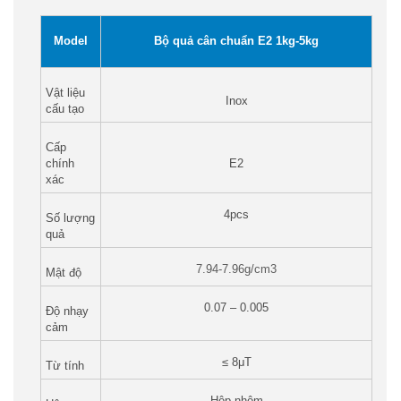
Model
Bộ quả cân chuẩn E2 1kg-5kg
Vật liệu
Inox
cấu tạo
Cấp
chính
E2
xác
4pcs
Số lượng
quả
7.94-7.96g/cm3
Mật độ
0.07 – 0.005
Độ nhạy
cảm
≤ 8μT
Từ tính
Hộp nhôm