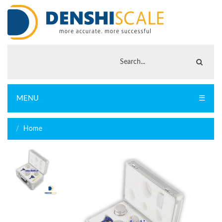
MENU
☰
Home