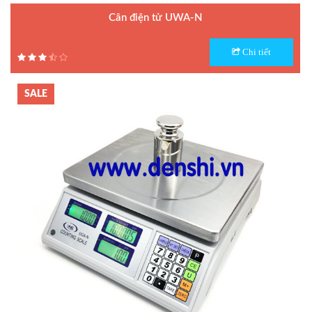
Cân điện tử UWA-N
Model : Cân điện tử UWA-N
Chi tiết
Hãng sản xuất : UTE
Bảo hành: 1.5 năm
SALE