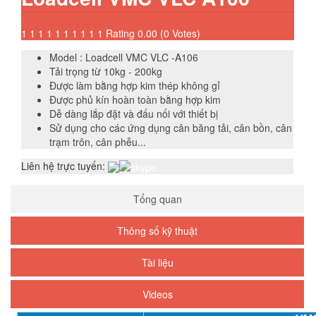
1
1
1
1
1
1
1
1
1
1
Rating 0.00 (0 Votes)
Model : Loadcell VMC VLC -A106
Tải trọng từ 10kg - 200kg
Được làm bằng hợp kim thép không gỉ
Được phủ kín hoàn toàn bằng hợp kim
Dễ dàng lắp đặt và đấu nối với thiết bị
Sử dụng cho các ứng dụng cân băng tải, cân bồn, cân
trạm trôn, cân phễu...
Liên hệ trực tuyến:
Tổng quan
Thông số kỹ thuật
Tài liệu
Videos