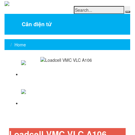
Cân điện tử
Home
Loadcell VMC VLC A106