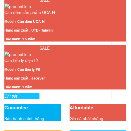
Cân đếm sản phẩm UCA-N
Model : Cân đếm UCA-N
Hãng sản xuất : UTE - Taiwan
Bảo hành: 1.5 năm
Chi tiết
SALE
Cân tiểu ly điện tử
Model : Cân tiểu ly FS
Hãng sản xuất : Jadever
Bảo hành: 1 năm
Chi tiết
Guarantee
Affordable
Bảo hành chính hãng
Giá cả phải chăng