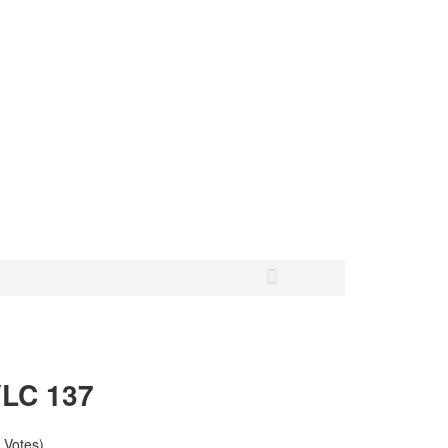
VLC 137
 Votes)