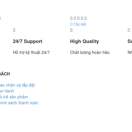
xuất : UTE - Taiwan
Hãng sản xuất : Jadever
: 1.5 năm
Bảo hành: 1 năm
Chi tiết
24/7 Support
High Quality
S
Hỗ trợ kỹ thuật 24/7
Chất lượng hoàn hảo
Nh
SÁCH
ao nhận và lắp đặt
ảo hành
i trả sản phẩm
ính sách thanh toán