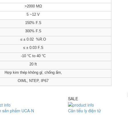
>2000
MΩ
5 ~12 V
150% F.S
300% F.S
≤ ± 0.02 %R.O
≤ ± 0.03 F.S
-10 °C to 40 °C
20 ft
Hợp kim thép không gỉ, chống ẩm,
OIML, NTEP, IP67
SALE
m sản phẩm UCA-N
Cân tiểu ly điện tử
Cân đếm UCA-N
Model : Cân tiểu ly FS