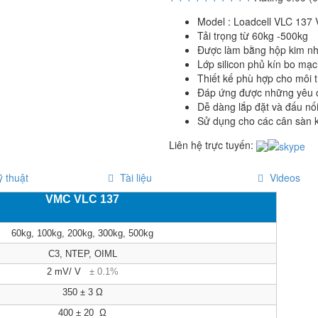
Model : Loadcell VLC 137
Tải trọng từ 60kg -500kg
Được làm bằng hộp kim n
Lớp silicon phủ kín bo mạc
Thiết kế phù hợp cho môi 
Đáp ứng được những yêu c
Dễ dàng lắp đặt và đấu nối 
Sử dụng cho các cân sàn k
Liên hệ trực tuyến:
 thuật
Tài liệu
Videos
VMC VLC 137
60kg, 100kg, 200kg, 300kg, 500kg
C3, NTEP, OIML
2 mV/ V
± 0.1%
350 ± 3 Ω
400 ± 20 Ω