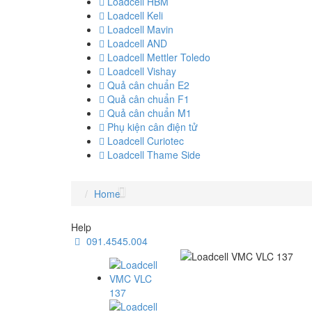
Loadcell HBM
Loadcell Keli
Loadcell Mavin
Loadcell AND
Loadcell Mettler Toledo
Loadcell Vishay
Quả cân chuẩn E2
Quả cân chuẩn F1
Quả cân chuẩn M1
Phụ kiện cân điện tử
Loadcell Curiotec
Loadcell Thame Side
Home
Help
091.4545.004