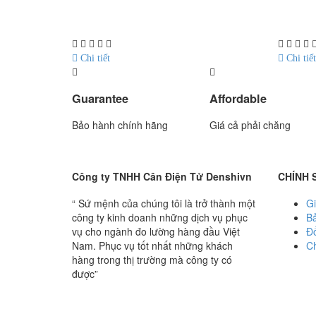
Hãng sản xuất : UTE
Hãng sản 
Bảo hành: 1.5 năm
Bảo hành
Chi tiết
Chi tiết
Guarantee
Affordable
Bảo hành chính hãng
Giá cả phải chăng
Công ty TNHH Cân Điện Tử Denshivn
CHÍNH 
“ Sứ mệnh của chúng tôi là trở thành một
Gi
công ty kinh doanh những dịch vụ phục
B
vụ cho ngành đo lường hàng đầu Việt
Đổ
Nam. Phục vụ tốt nhất những khách
Ch
hàng trong thị trường mà công ty có
được”