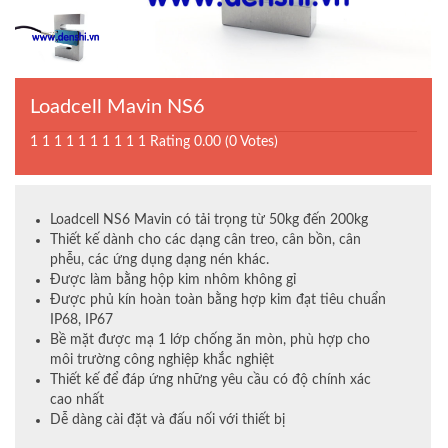
Loadcell Mavin NS6
1
1
1
1
1
1
1
1
1
1
Rating 0.00 (0 Votes)
Loadcell NS6 Mavin có tải trọng từ 50kg đến 200kg
Thiết kế dành cho các dạng cân treo, cân bồn, cân
phễu, các ứng dụng dạng nén khác.
Được làm bằng hộp kim nhôm không gỉ
Được phủ kín hoàn toàn bằng hợp kim đạt tiêu chuẩn
IP68, IP67
Bề mặt được mạ 1 lớp chống ăn mòn, phù hợp cho
môi trường công nghiệp khắc nghiệt
Thiết kế để đáp ứng những yêu cầu có độ chính xác
cao nhất
Dễ dàng cài đặt và đấu nối với thiết bị