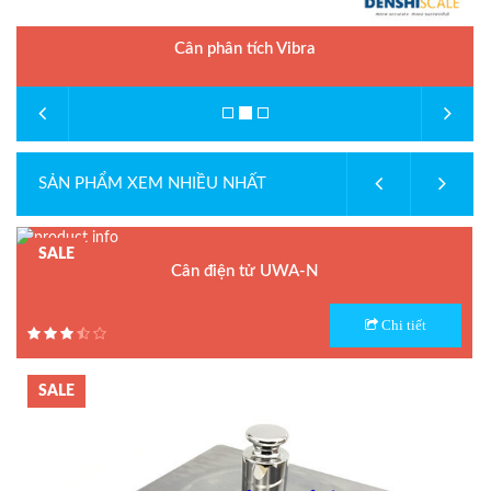
Cân phân tích Vibra
SẢN PHẨM XEM NHIỀU NHẤT
SALE
Cân điện tử UWA-N
Model : Cân điện tử UWA-N
Chi tiết
Hãng sản xuất : UTE
Bảo hành: 1.5 năm
SALE