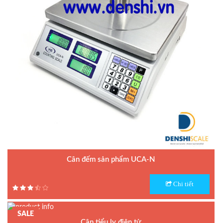
Cân đếm sản phẩm UCA-N
Model : Cân đếm UCA-N
Chi tiết
Hãng sản xuất : UTE - Taiwan
Bảo hành: 1.5 năm
SALE
Cân tiểu ly điện tử