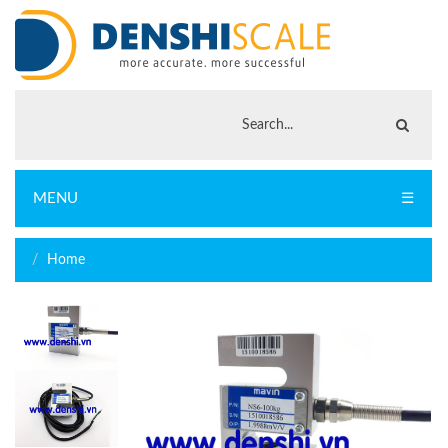
MENU
☰
Home