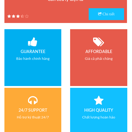
Model : Cân tiểu ly FS
Chi tiết
Hãng sản xuất : Jadever
Bảo hành: 1 năm
GUARANTEE
AFFORDABLE
Bảo hành chính hãng
Giá cả phải chăng
24/7 SUPPORT
HIGH QUALITY
Hỗ trợ kỹ thuật 24/7
Chất lượng hoàn hảo