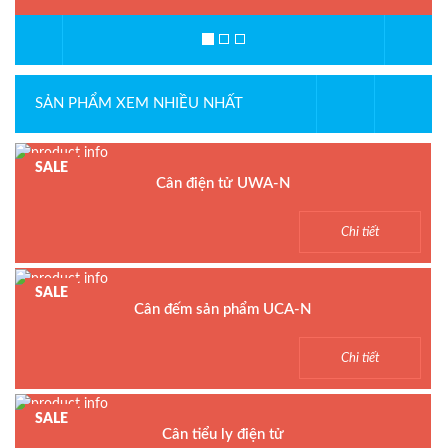
SẢN PHẨM XEM NHIỀU NHẤT
SALE
Cân điện tử UWA-N
Model : Cân điện tử UWA-N
Chi tiết
Hãng sản xuất : UTE
Bảo hành: 1.5 năm
SALE
Cân đếm sản phẩm UCA-N
Model : Cân đếm UCA-N
Chi tiết
Hãng sản xuất : UTE - Taiwan
Bảo hành: 1.5 năm
SALE
Cân tiểu ly điện tử