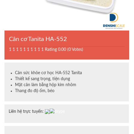
Cân cơ Tanita HA-552
1
1
1
1
1
1
1
1
1
1
Rating 0.00 (0 Votes)
Cân sức khỏe cơ học HA-552 Tanita
Thiết kế sang trọng, tiện dụng
Mặt cân làm bằng hộp kim nhôm
Thang đo độ ốm, béo
Liên hệ trực tuyến: