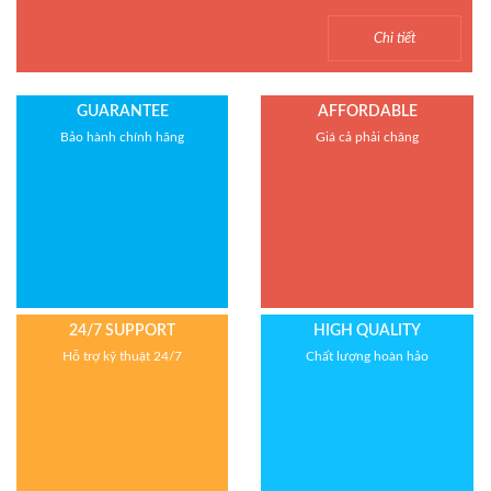
Model : Cân tiểu ly FS
Chi tiết
Hãng sản xuất : Jadever
Bảo hành: 1 năm
GUARANTEE
AFFORDABLE
Bảo hành chính hãng
Giá cả phải chăng
24/7 SUPPORT
HIGH QUALITY
Hỗ trợ kỹ thuật 24/7
Chất lượng hoàn hảo