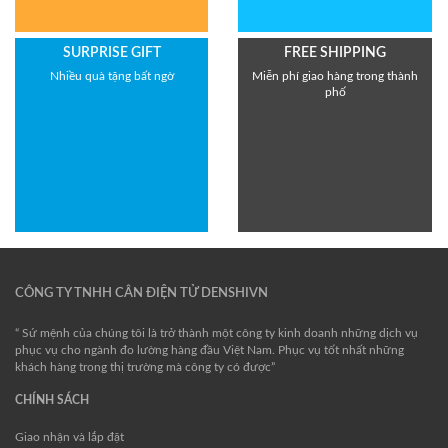
SURPRISE GIFT
FREE SHIPPING
Nhiều quà tặng bất ngờ
Miễn phí giao hàng trong thành
phố
CÔNG TY TNHH CÂN ĐIỆN TỬ DENSHIVN
“ Sứ mệnh của chúng tôi là trở thành một công ty kinh doanh những dịch vụ
phục vụ cho ngành đo lường hàng đầu Việt Nam. Phục vụ tốt nhất những
khách hàng trong thị trường mà công ty có được”
CHÍNH SÁCH
Giao nhận và lắp đặt