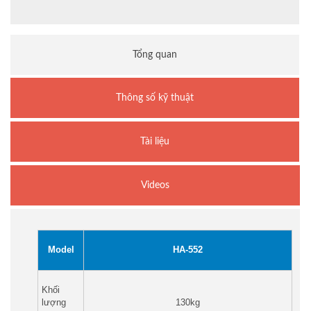
Tổng quan
Thông số kỹ thuật
Tài liệu
Videos
Model
HA-552
Khối
lượng
130kg