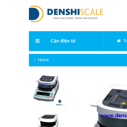
Cân điện tử
T
Cân phân tích điện tử
Home
Cân vàng điện tử
Cân bàn điện tử
Cân kỹ thuật
Cân điện tử bỏ túi