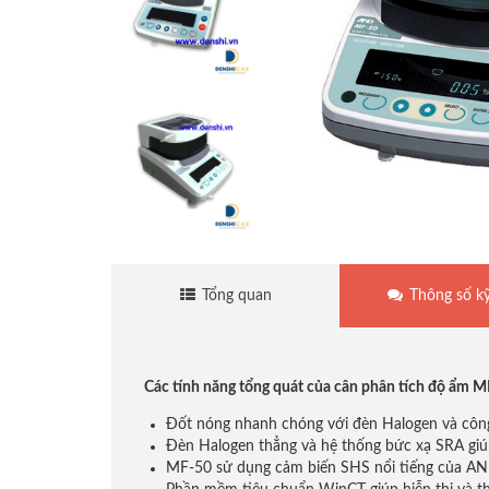
Cân sàn điện tử
Cân treo điện tử
Cân mủ cao su
Cân thủy sản
Tổng quan
Thông số kỹ
Cân đếm điện tử
Cân giá rẻ
Các tính năng tổng quát của cân phân tích độ ẩm 
Đốt nóng nhanh chóng với đèn Halogen và côn
Đèn Halogen thẳng và hệ thống bức xạ SRA giú
Cân tính tiền
MF-50 sử dụng cảm biến SHS nổi tiếng của AND