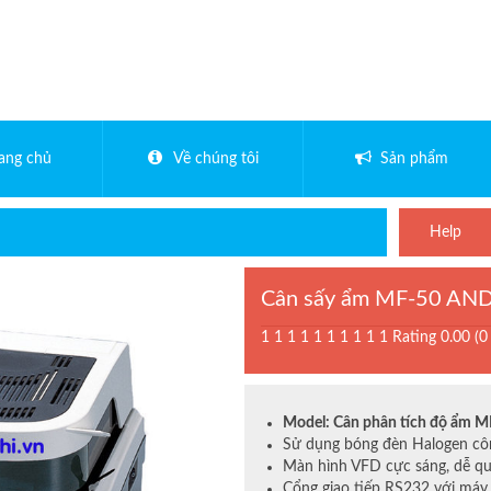
rang chủ
Về chúng tôi
Sản phẩm
Help
Cân sấy ẩm MF-50 AN
1
1
1
1
1
1
1
1
1
1
Rating 0.00 (0
Model: Cân phân tích độ ẩm 
Sử dụng bóng đèn Halogen côn
Màn hình VFD cực sáng, dễ qu
Cổng giao tiếp RS232 với máy