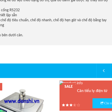
ng kê dữ liệu theo dạng đồ thị, qua đó đánh giá được sự thay đổi độ
ua cổng RS232
iết lặp sẵn
 chế độ tiêu chuẩn, chế độ nhanh, chế độ hẹn giờ và chế độ bằng tay
ụng
 bên dưới cân.
SALE
Cân tiểu ly điện tử
Model : Cân tiểu ly FS
Chi ti
Hãng sản xuất : Jadever