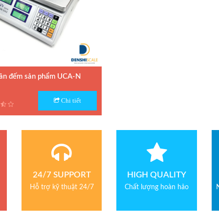
Bảo hành: 1 năm
ân đếm sản phẩm UCA-N
 Cân đếm UCA-N
Chi tiết
n xuất : UTE - Taiwan
h: 1.5 năm
24/7 SUPPORT
HIGH QUALITY
Hỗ trợ kỹ thuật 24/7
Chất lượng hoàn hảo