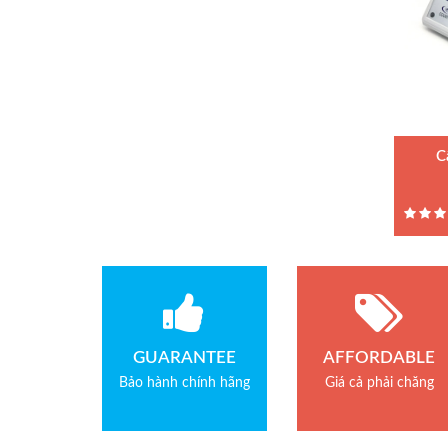
Bảo hành: 1.5 năm
Loadcell Keli
Loadcell Mavin
C
Loadcell AND
Model :
Hãng sả
Loadcell Mettler Toledo
Bảo hàn
Loadcell Vishay
Quả cân chuẩn E2
GUARANTEE
AFFORDABLE
Bảo hành chính hãng
Giá cả phải chăng
Quả cân chuẩn F1