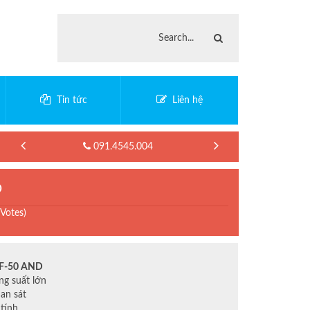
Tin tức
Liên hệ
091.4545.004
D
 Votes)
MF-50 AND
g suất lớn
an sát
 tính