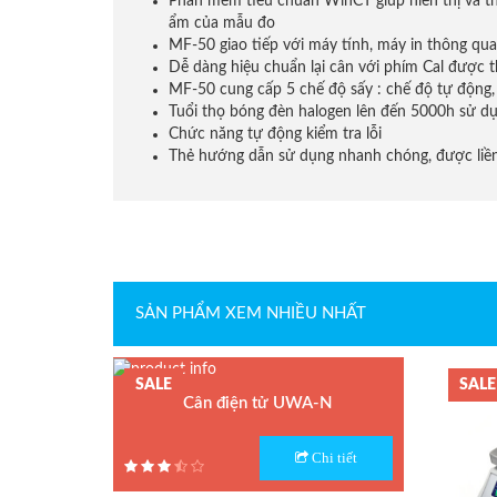
Phần mềm tiêu chuẩn WinCT giúp hiễn thị và thố
Cân sức khỏe
ẩm của mẫu đo
MF-50 giao tiếp với máy tính, máy in thông q
Dễ dàng hiệu chuẩn lại cân với phím Cal được th
Cân phân tích độ ẩm
MF-50 cung cấp 5 chế độ sấy : chế độ tự động,
Tuổi thọ bóng đèn halogen lên đến 5000h sử d
Chức năng tự động kiểm tra lỗi
Đầu cân điện tử
Thẻ hướng dẫn sử dụng nhanh chóng, được liền
Loadcell Zemic
Loadcell VMC
SẢN PHẨM XEM NHIỀU NHẤT
Loadcell PT
SALE
SALE
Cân điện tử UWA-N
Loadcell CAS
Model : Cân điện tử UWA-N
Chi tiết
Hãng sản xuất : UTE
Loadcell HBM