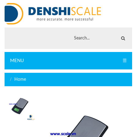
MENU
☰
Home