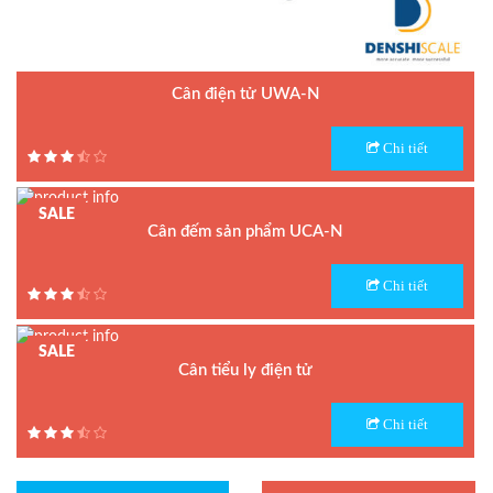
Cân điện tử UWA-N
Model : Cân điện tử UWA-N
Chi tiết
Hãng sản xuất : UTE
Bảo hành: 1.5 năm
SALE
Cân đếm sản phẩm UCA-N
Model : Cân đếm UCA-N
Chi tiết
Hãng sản xuất : UTE - Taiwan
Bảo hành: 1.5 năm
SALE
Cân tiểu ly điện tử
Model : Cân tiểu ly FS
Chi tiết
Hãng sản xuất : Jadever
Bảo hành: 1 năm