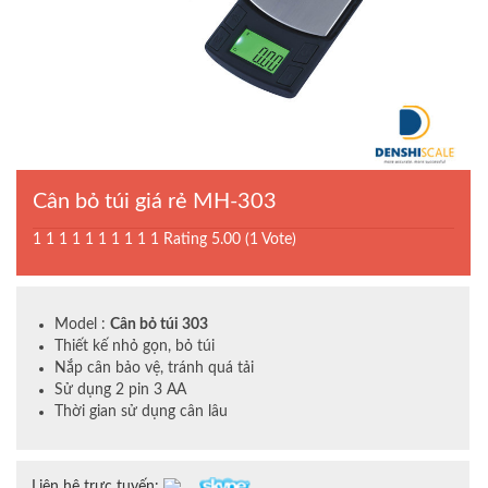
Cân bỏ túi giá rẻ MH-303
1
1
1
1
1
1
1
1
1
1
Rating 5.00 (1 Vote)
Model :
Cân bỏ túi 303
Thiết kế nhỏ gọn, bỏ túi
Nắp cân bảo vệ, tránh quá tải
Sử dụng 2 pin 3 AA
Thời gian sử dụng cân lâu
Liên hệ trực tuyến: