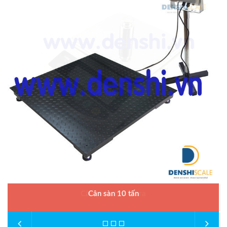
Cân sàn 10 tấn
Model : Cân sàn điện tử DI-28SS
Hãng sản xuất : DIGI