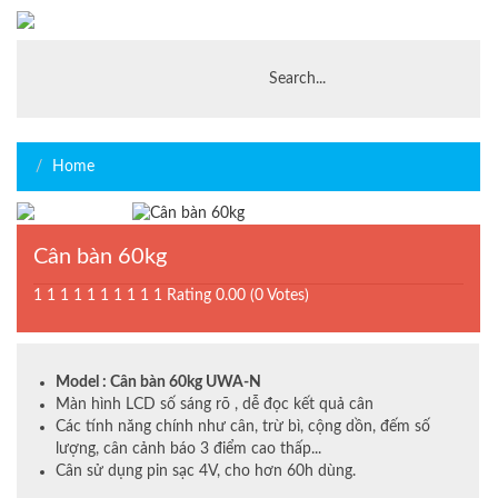
Home
Cân bàn 60kg
1
1
1
1
1
1
1
1
1
1
Rating 0.00 (0 Votes)
Model : Cân bàn 60kg UWA-N
Màn hình LCD số sáng rõ , dễ đọc kết quả cân
Các tính năng chính như cân, trừ bì, cộng dồn, đếm số
lượng, cân cảnh báo 3 điểm cao thấp...
Cân sử dụng pin sạc 4V, cho hơn 60h dùng.