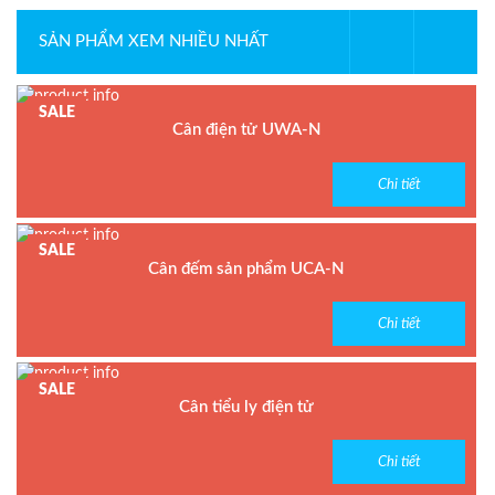
SẢN PHẨM XEM NHIỀU NHẤT
SALE
Cân điện tử UWA-N
Model : Cân điện tử UWA-N
Chi tiết
Hãng sản xuất : UTE
Bảo hành: 1.5 năm
SALE
Cân đếm sản phẩm UCA-N
Model : Cân đếm UCA-N
Chi tiết
Hãng sản xuất : UTE - Taiwan
Bảo hành: 1.5 năm
SALE
Cân tiểu ly điện tử
Model : Cân tiểu ly FS
Chi tiết
Hãng sản xuất : Jadever