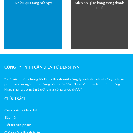
Nhiều quà tặng bất ngờ
Miễn phí giao hàng trong thành
phố
CÔNG TY TNHH CÂN ĐIỆN TỬ DENSHIVN
“ Sứ mệnh của chúng tôi là trở thành một công ty kinh doanh những dịch vụ
phục vụ cho ngành đo lường hàng đầu Việt Nam. Phục vụ tốt nhất những
khách hàng trong thị trường mà công ty có được”
CHÍNH SÁCH
Giao nhận và lắp đặt
Bảo hành
Đổi trả sản phẩm
Chính sách thanh toán