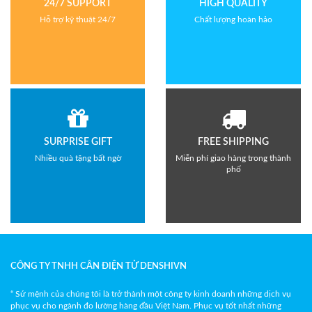
24/7 SUPPORT
HIGH QUALITY
Hỗ trợ kỹ thuật 24/7
Chất lượng hoàn hảo
SURPRISE GIFT
FREE SHIPPING
Nhiều quà tặng bất ngờ
Miễn phí giao hàng trong thành
phố
CÔNG TY TNHH CÂN ĐIỆN TỬ DENSHIVN
“ Sứ mệnh của chúng tôi là trở thành một công ty kinh doanh những dịch vụ
phục vụ cho ngành đo lường hàng đầu Việt Nam. Phục vụ tốt nhất những