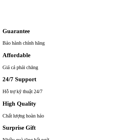
Model : Cân sàn điện tử DI-28SS
Hãng sản xuất : DIGI
Bảo hành: 2 năm
Guarantee
Bảo hành chính hãng
Affordable
Giá cả phải chăng
24/7 Support
Hỗ trợ kỹ thuật 24/7
High Quality
Chất lượng hoàn hảo
Surprise Gift
Nhiều quà tặng bất ngờ