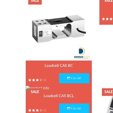
SALE
SALE
Bảo hành: 1 năm
Quả cân chuẩn M1
Model :
Phụ kiện cân điện tử
Hãng sả
Xuất xứ
Loadcell Curiotec
Bảo hà
Loadcell Thame Side
Loadcell CAS BC
Model : Loadcell BC CAS
Chi tiết
Hãng sản xuất : CAS
Xuất xứ : Hàn Quốc
SALE
SALE
Bảo hành: 1 năm
Loadcell CAS BCL
Model : Loadcell BCL
Chi tiết
Hãng sản xuất : CAS