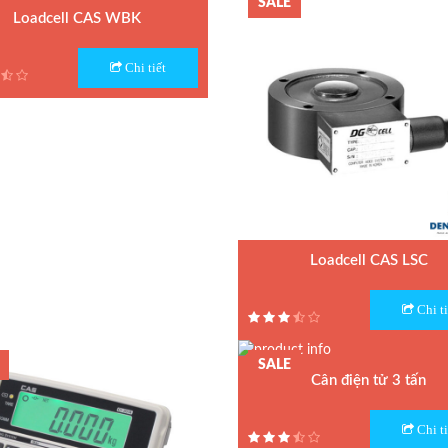
SALE
Loadcell CAS WBK
 Loadcell WBK
Chi tiết
n xuất : CAS
 : Hàn Quốc
nh: 1 năm
Loadcell CAS LSC
Model : Loadcell LSC
Chi ti
Hãng sản xuất : CAS
Xuất xứ : Hàn Quốc
SALE
Bảo hành: 1 năm
Cân điện tử 3 tấn
Model : Cân sàn điện tử CI-201A CAS
Chi ti
Hãng sản xuất : CAS