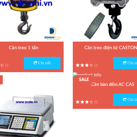
Cân treo 1 tấn
Cân treo điện tử CASTON 
 Cân treo GGE
Model : Cân treo điện tử CASTON II
Chi tiết
Chi ti
n xuất : OCS
Hãng sản xuất : CAS
nh: 1 năm
Bảo hành: 1 năm
SALE
Cân bàn đếm AC CAS
Model : Cân điện tử đếm AC
Chi ti
Hãng sản xuất : CAS
Bảo hành: 1.5 năm