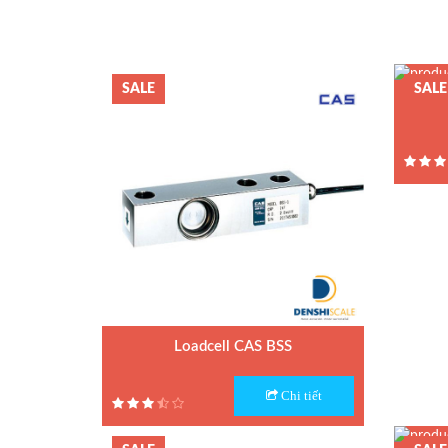
Loadcell Keli
SALE
SALE
Loadcell Mavin
Model :
Hãng sả
Loadcell AND
Xuất xứ
Bảo hà
Loadcell Mettler Toledo
Loadcell Vishay
Quả cân chuẩn E2
Loadcell CAS BSS
Model : Loadcell BSS
Chi tiết
Quả cân chuẩn F1
Hãng sản xuất : CAS
Xuất xứ : Hàn Quốc