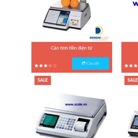
Cân sàn điện tử
Cân treo điện tử
Cân tính tiền điện tử
Cân mủ cao su
Model : Cân tính tiền CL-5200
Model :
Chi tiết
Hãng sản xuất : CAS
Hãng sả
Cân thủy sản
Bảo hành: 1 năm
Bảo hà
SALE
SALE
Cân đếm điện tử
Cân giá rẻ
Cân tính tiền