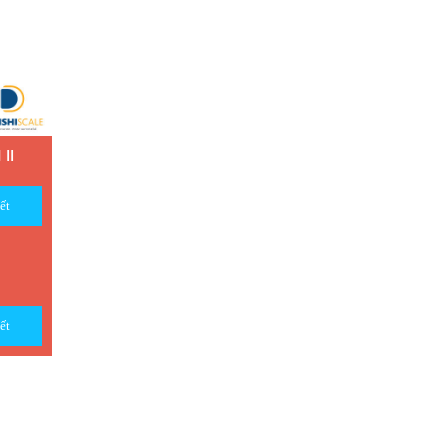
II
ết
ết