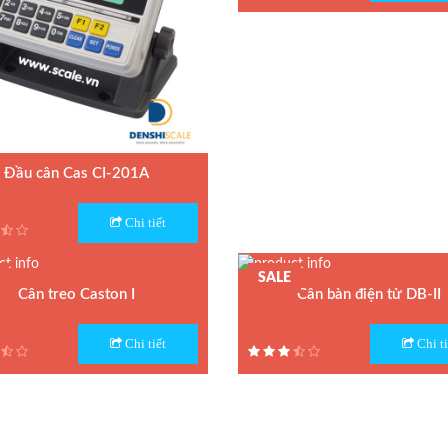
Bảo hành: 2 năm
Đầu cân Cas CI-201A
 Đầu cân điện tử CI-201A
Chi tiết
n xuất : CAS
 : Hàn Quốc
SALE
nh: 1 năm
Cân treo Caston I
Cân bàn điện tử DB-II
 Cân treo điện tử THZ
Model : Cân bàn điện tử DB-II
Chi tiết
Chi ti
n xuất : CAS
Hãng sản xuất : CAS
nh: 1 năm
Bảo hành: 1 năm