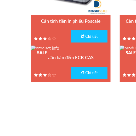
Cân sức khỏe
Cân tính tiền in phiếu Poscale
Cân 
Cân phân tích độ ẩm
Model : Cân tính tiền Poscale
Model :
Chi tiết
Hãng sản xuất : CAS
Hãng sả
Đầu cân điện tử
Bảo hành: 1 năm
Bảo hàn
SALE
SALE
Cân bàn đếm ECB CAS
Loadcell Zemic
Model : Cân bàn điện tử đếm ECB
Model :
CAS
Chi tiết
Hãng sản xuất : CAS
Loadcell VMC
Xuất xứ
Bảo hành: 1.5 năm
Bảo hà
Loadcell PT
Loadcell CAS
Loadcell HBM