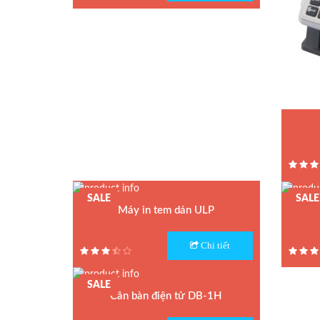
Xuất xứ : Hàn Quốc
Bảo hành: 1 năm
Model :
Hãng sả
Xuất xứ
SALE
SALE
Bảo hà
Máy in tem dán ULP
Model : Máy in nhãn DLP
Model :
Chi tiết
Hãng sản xuất : CAS
Hãng sả
Xuất xứ : Hàn Quốc
Bảo hà
SALE
Bảo hành: 1 năm
Cân bàn điện tử DB-1H
Model : Cân bàn điện tử DB-1H