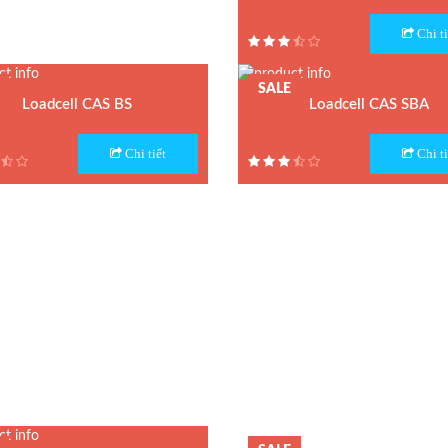
Model : Loadcell BSB
Chi ti
Hãng sản xuất : CAS
Xuất xứ : Hàn Quốc
SALE
Bảo hành: 1 năm
Loadcell CAS BS
Loadcell CAS SBA
 Loadcell BS
Model : Loadcell SBA
Chi tiết
Chi ti
n xuất : CAS
Hãng sản xuất : CAS
 : Hàn Quốc
Xuất xứ : Hàn Quốc
nh: 1 năm
Bảo hành: 1 năm