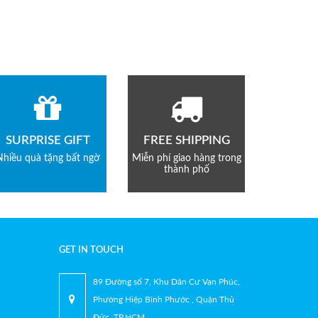
SURPRISE GIFT
FREE SHIPPING
Nhiều quà tặng bất ngờ
Miễn phí giao hàng trong
thành phố
GET IN TOUCH
89 Đường số 7, Khu Dân Cư Vạn Phúc,
Phường Hiệp Bình Phước , Quận Thủ
Đức, TP.HCM.