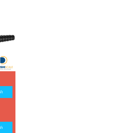
ết
ết