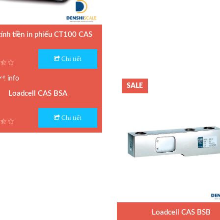
tính tiền in phiếu CT100 CAS
 Cân điện tử CT100 CAS
Chi tiết
n xuất : CAS
h: 1.5 năm
SALE
Loadcell CAS BSA
 Loadcell BSA CAS
Hãng sản xuất :
Chi tiết
 : Hàn Quốc
nh: 1 năm
Loadcell CAS BSB