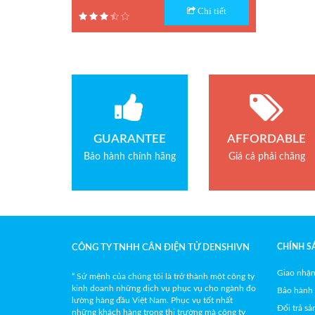
Chi tiết
Hãng sản xuất : CAS
Bảo hành: 1 năm
GUARANTEE
AFFORDABLE
Bảo hành chính hãng
Giá cả phải chăng
CHÍNH S
CÔNG TY TNHH CÂN ĐIỆN TỬ DENSHIVN
Giao nhận
“ Sứ mệnh của chúng tôi là trở thành một công ty
kinh doanh những dịch vụ phục vụ cho ngành đo
Bảo hành
lường hàng đầu Việt Nam. Phục vụ tốt nhất
Đổi trả s
những khách hàng trong thị trường mà công ty